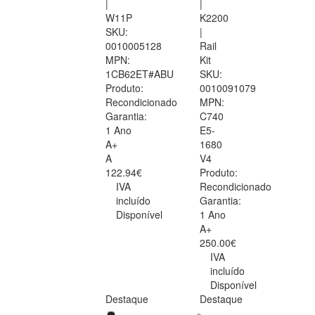
|
|
W11P
K2200
SKU:
|
0010005128
Rail
MPN:
Kit
1CB62ET#ABU
SKU:
Produto:
0010091079
Recondicionado
MPN:
Garantia:
C740
1 Ano
E5-
A+
1680
A
V4
122.94€
Produto:
IVA
Recondicionado
incluído
Garantia:
Disponível
1 Ano
A+
250.00€
IVA
incluído
Disponível
Destaque
Destaque