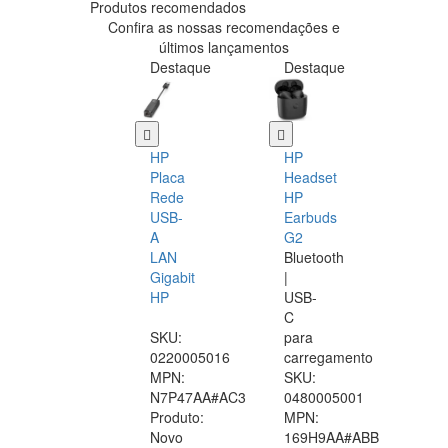
Produtos recomendados
Confira as nossas recomendações e
últimos lançamentos
Destaque
Destaque
HP
HP
Placa
Headset
Rede
HP
USB-
Earbuds
A
G2
LAN
Bluetooth
Gigabit
|
HP
USB-
C
SKU:
para
0220005016
carregamento
MPN:
SKU:
N7P47AA#AC3
0480005001
Produto:
MPN:
Novo
169H9AA#ABB