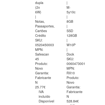
dupla
|
(2x
M-
6W)
5y10c
|
|
Notas,
8GB
Passaportes,
|
Cartões
SSD
Crédito
128GB
SKU:
|
0520450003
W10P
MPN:
|
Safescan
Dock
45
SKU:
Produto:
0060473001
Novo
MPN:
Garantia:
RX10
Fabricante
Produto:
N
Novo
25.77€
Garantia:
IVA
Fabricante
incluído
N
Disponível
528.84€