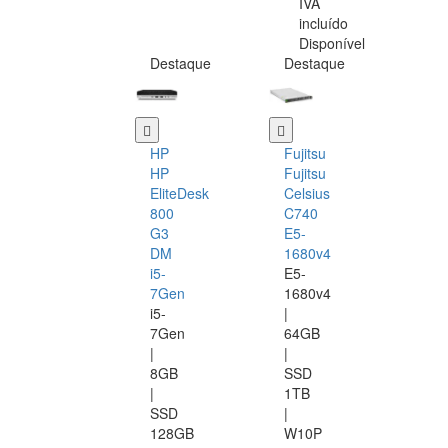
IVA
incluído
Disponível
Destaque
Destaque
HP
Fujitsu
HP
Fujitsu
EliteDesk
Celsius
800
C740
G3
E5-
DM
1680v4
i5-
E5-
7Gen
1680v4
i5-
|
7Gen
64GB
|
|
8GB
SSD
|
1TB
SSD
|
128GB
W10P