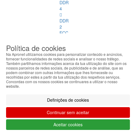
DDR
4
DDR
2
ECC
DDR
Política de cookies
3
Na Apronet utilizamos cookies para personalizar conteúdo e anúncios,
ECC
fornecer funcionalidades de redes sociais e analisar o nosso tráfego.
Também partilhamos informações acerca da tua utilização do site com os
nossos parceiros de redes sociais, de publicidade e de análise, que as
Memórias
podem combinar com outras informações que lhes forneceste ou
SoDimm
recolhidas por estes a partir da tua utilização dos respetivos serviços.
Concordas com os nossos cookies se continuares a utilizar o nosso
website.
Memórias
SoDimm
Ver
Definições de cookies
todos
Continuar sem aceitar
DDR1
Aceitar cookies
DDR2