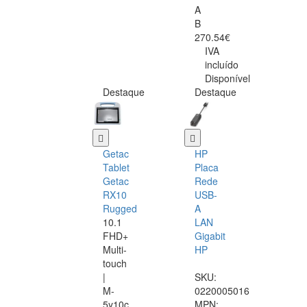
A
B
270.54€
IVA
incluído
Disponível
Destaque
Destaque
Getac
HP
Tablet
Placa
Getac
Rede
RX10
USB-
Rugged
A
10.1
LAN
FHD+
Gigabit
Multi-
HP
touch
|
SKU:
M-
0220005016
5y10c
MPN: