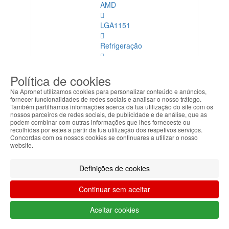
AMD
LGA1151
Refrigeração
Memórias
Dimm
Política de cookies
Na Apronet utilizamos cookies para personalizar conteúdo e anúncios,
Memórias
fornecer funcionalidades de redes sociais e analisar o nosso tráfego.
Dimm
Também partilhamos informações acerca da tua utilização do site com os
nossos parceiros de redes sociais, de publicidade e de análise, que as
Ver
podem combinar com outras informações que lhes forneceste ou
todos
recolhidas por estes a partir da tua utilização dos respetivos serviços.
Concordas com os nossos cookies se continuares a utilizar o nosso
website.
DDR
4
Definições de cookies
ECC
DDR
Continuar sem aceitar
1
Aceitar cookies
DDR