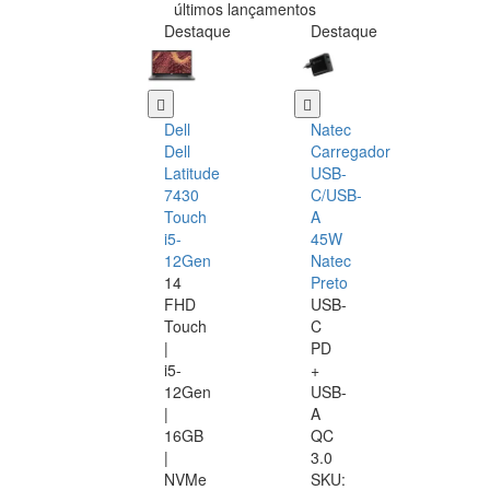
últimos lançamentos
Destaque
Destaque
Dell
Natec
Dell
Carregador
Latitude
USB-
7430
C/USB-
Touch
A
i5-
45W
12Gen
Natec
14
Preto
FHD
USB-
Touch
C
|
PD
i5-
+
12Gen
USB-
|
A
16GB
QC
|
3.0
NVMe
SKU: