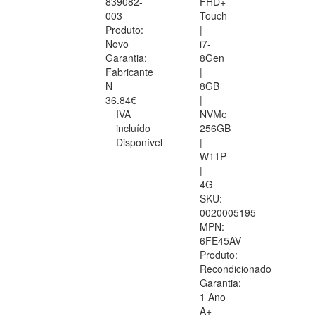
839082-
FHD+
003
Touch
Produto:
|
Novo
i7-
Garantia:
8Gen
Fabricante
|
N
8GB
36.84€
|
IVA
NVMe
incluído
256GB
Disponível
|
W11P
|
4G
SKU:
0020005195
MPN:
6FE45AV
Produto:
Recondicionado
Garantia:
1 Ano
A+