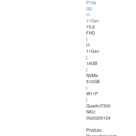
P15s
G2
i7-
11Gen
15.6
FHD
|
i7-
11Gen
|
16GB
|
NVMe
512GB
|
W11P
|
QuadroT500
SKU:
0020200124
Produto: