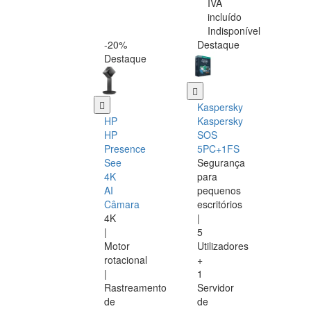
IVA
incluído
Indisponível
-20%
Destaque
Destaque
Kaspersky
HP
Kaspersky
HP
SOS
Presence
5PC+1FS
See
Segurança
4K
para
AI
pequenos
Câmara
escritórios
4K
|
|
5
Motor
Utilizadores
rotacional
+
|
1
Rastreamento
Servidor
de
de