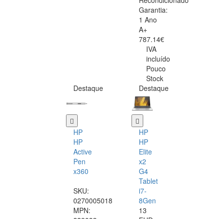
Recondicionado
Garantia:
1 Ano
A+
787.14€
IVA
incluído
Pouco
Stock
Destaque
Destaque
HP
HP
HP
HP
Active
Elite
Pen
x2
x360
G4
Tablet
SKU:
i7-
0270005018
8Gen
MPN:
13