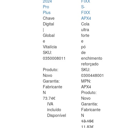
2024
FIXX
Pro
S-
Plus
FIXX
Chave
APX4
Digital
Cola
|
ultra
Global
forte
e
e
Vitalícia
pó
SKU:
de
0350008011
enchimento
reforçado
Produto:
SKU:
Novo
0300448001
Garantia:
MPN:
Fabricante
APX4
N
Produto:
73.74€
Novo
IVA
Garantia:
incluído
Fabricante
Disponível
N
13.15€
11.83€