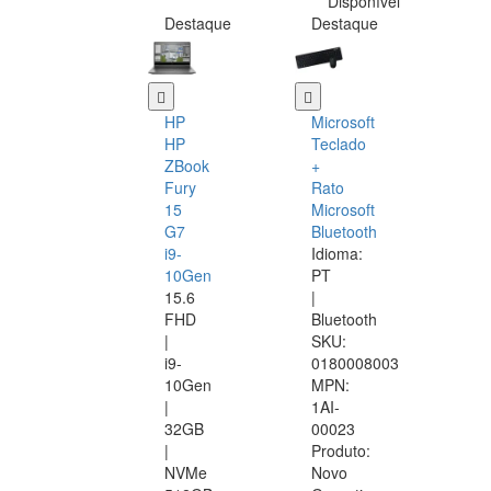
Disponível
Destaque
Destaque
HP
Microsoft
HP
Teclado
ZBook
+
Fury
Rato
15
Microsoft
G7
Bluetooth
i9-
Idioma:
10Gen
PT
15.6
|
FHD
Bluetooth
|
SKU:
i9-
0180008003
10Gen
MPN:
|
1AI-
32GB
00023
|
Produto:
NVMe
Novo