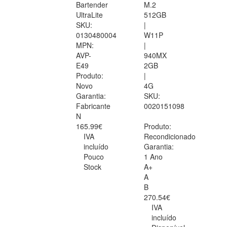
Bartender
M.2
UltraLite
512GB
SKU:
|
0130480004
W11P
MPN:
|
AVP-
940MX
E49
2GB
Produto:
|
Novo
4G
Garantia:
SKU:
Fabricante
0020151098
N
165.99€
Produto:
IVA
Recondicionado
incluído
Garantia:
Pouco
1 Ano
Stock
A+
A
B
270.54€
IVA
incluído