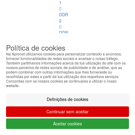
1
DDR
2
DDR
3
Política de cookies
DDR
Na Apronet utilizamos cookies para personalizar conteúdo e anúncios,
4
fornecer funcionalidades de redes sociais e analisar o nosso tráfego.
Também partilhamos informações acerca da tua utilização do site com os
nossos parceiros de redes sociais, de publicidade e de análise, que as
DDR
podem combinar com outras informações que lhes forneceste ou
2
recolhidas por estes a partir da tua utilização dos respetivos serviços.
ECC
Concordas com os nossos cookies se continuares a utilizar o nosso
website.
DDR
3
Definições de cookies
ECC
Continuar sem aceitar
Memórias
SoDimm
Aceitar cookies