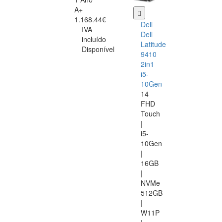
A+
1.168.44€
Dell
IVA
Dell
incluído
Latitude
Disponível
9410
2in1
i5-
10Gen
14
FHD
Touch
|
i5-
10Gen
|
16GB
|
NVMe
512GB
|
W11P