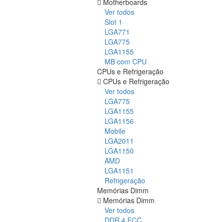
Motherboards
Ver todos
Slot 1
LGA771
LGA775
LGA1155
MB com CPU
CPUs e Refrigeração
CPUs e Refrigeração
Ver todos
LGA775
LGA1155
LGA1156
Mobile
LGA2011
LGA1150
AMD
LGA1151
Refrigeração
Memórias Dimm
Memórias Dimm
Ver todos
DDR 4 ECC