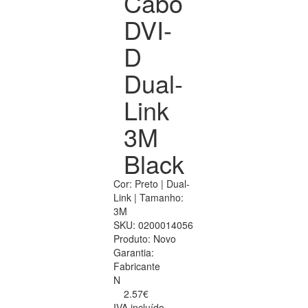
Cabo
DVI-
D
Dual-
Link
3M
Black
Cor: Preto | Dual-
Link | Tamanho:
3M
SKU:
0200014056
Produto:
Novo
Garantia:
Fabricante
N
2.57€
IVA incluído