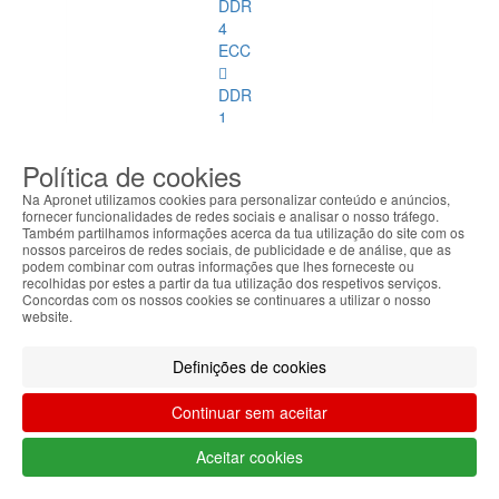
DDR
4
ECC
DDR
1
DDR
Política de cookies
2
Na Apronet utilizamos cookies para personalizar conteúdo e anúncios,
fornecer funcionalidades de redes sociais e analisar o nosso tráfego.
DDR
Também partilhamos informações acerca da tua utilização do site com os
nossos parceiros de redes sociais, de publicidade e de análise, que as
3
podem combinar com outras informações que lhes forneceste ou
recolhidas por estes a partir da tua utilização dos respetivos serviços.
DDR
Concordas com os nossos cookies se continuares a utilizar o nosso
website.
4
DDR
Definições de cookies
2
ECC
Continuar sem aceitar
DDR
Aceitar cookies
3
ECC