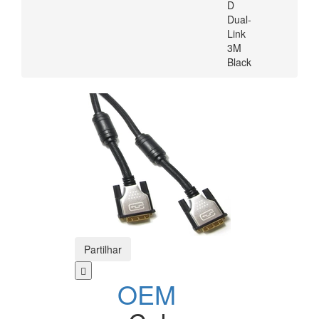
D
Dual-
Link
3M
Black
Partilhar
OEM