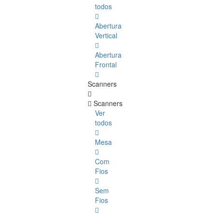
todos
Abertura
Vertical
Abertura
Frontal
Scanners
Scanners
Ver
todos
Mesa
Com
Fios
Sem
Fios