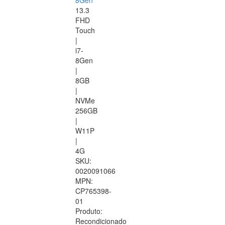
8Gen
13.3
FHD
Touch
|
i7-
8Gen
|
8GB
|
NVMe
256GB
|
W11P
|
4G
SKU:
0020091066
MPN:
CP765398-
01
Produto:
Recondicionado