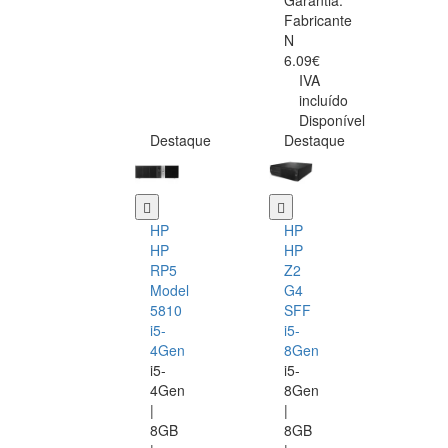
Garantia:
Fabricante
N
6.09€
IVA
incluído
Disponível
Destaque
Destaque
HP
HP
HP
HP
RP5
Z2
Model
G4
5810
SFF
i5-
i5-
4Gen
8Gen
i5-
i5-
4Gen
8Gen
|
|
8GB
8GB