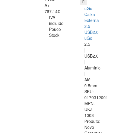
A+
uGo
787.14€
Caixa
IVA
Externa
incluído
2.5
Pouco
USB2.0
Stock
uGo
2.5
|
USB2.0
|
Alumínio
|
Até
9.5mm
SKU:
0170312001
MPN:
UKZ-
1003
Produto:
Novo