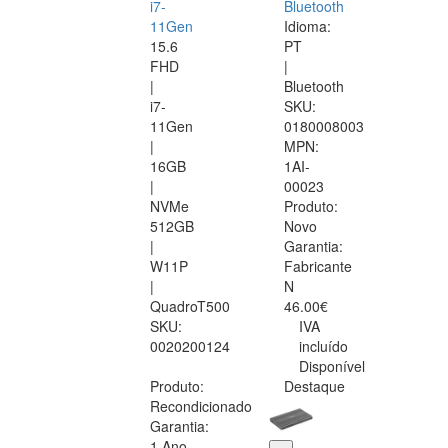
i7-
Bluetooth
11Gen
Idioma:
15.6
PT
FHD
|
|
Bluetooth
i7-
SKU:
11Gen
0180008003
|
MPN:
16GB
1AI-
|
00023
NVMe
Produto:
512GB
Novo
|
Garantia:
W11P
Fabricante
|
N
QuadroT500
46.00€
SKU:
IVA
0020200124
incluído
Disponível
Produto:
Destaque
Recondicionado
Garantia:
1 Ano