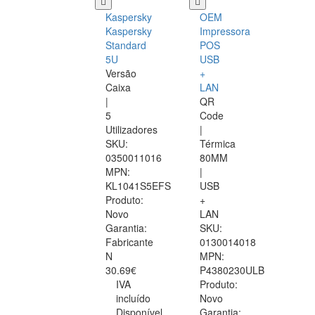
Kaspersky
OEM
Kaspersky
Impressora
Standard
POS
5U
USB
Versão
+
Caixa
LAN
|
QR
5
Code
Utilizadores
|
SKU:
Térmica
0350011016
80MM
MPN:
|
KL1041S5EFS
USB
Produto:
+
Novo
LAN
Garantia:
SKU:
Fabricante
0130014018
N
MPN:
30.69€
P4380230ULB
IVA
Produto:
incluído
Novo
Disponível
Garantia: