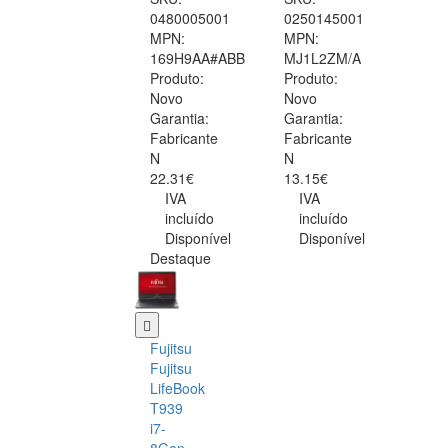
0480005001
0250145001
MPN:
MPN:
169H9AA#ABB
MJ1L2ZM/A
Produto:
Produto:
Novo
Novo
Garantia:
Garantia:
Fabricante
Fabricante
N
N
22.31€
13.15€
IVA
IVA
incluído
incluído
Disponível
Disponível
Destaque
Fujitsu
Fujitsu
LifeBook
T939
i7-