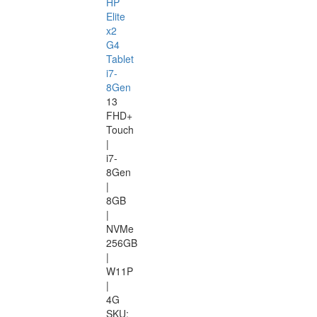
HP
Elite
x2
G4
Tablet
i7-
8Gen
13
FHD+
Touch
|
i7-
8Gen
|
8GB
|
NVMe
256GB
|
W11P
|
4G
SKU: