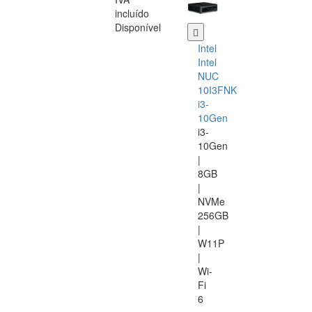
incluído
Disponível
Intel
Intel
NUC
10I3FNK
i3-
10Gen
i3-
10Gen
|
8GB
|
NVMe
256GB
|
W11P
|
Wi-
Fi
6