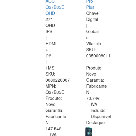
AOC
Pro
Q27B35E
Plus
QHD
Chave
27"
Digital
QHD
|
IPS
Global
|
e
HDMI
Vitalícia
+
SKU:
DP
0350008011
|
1MS
Produto:
SKU:
Novo
0080220007
Garantia:
MPN:
Fabricante
Q27B35E
N
Produto:
73.74€
Novo
IVA
Garantia:
incluído
Fabricante
Disponível
N
Destaque
147.54€
IVA