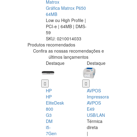
Matrox
Gráfica Matrox P650
64MB
Low ou High Profile |
PCI-e | 64MB | DMS-
59
SKU:
0210014033
Produtos recomendados
Confira as nossas recomendações e
últimos lançamentos
Destaque
Destaque
HP
AVPOS
HP
Impressora
EliteDesk
AVPOS
800
E49
G3
USB/LAN
DM
Térmica
i5-
direta
7Gen
|