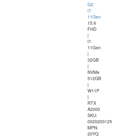
G2
i7-
11Gen
15.6
FHD
|
i7-
11Gen
|
32GB
|
NVMe
512GB
|
W11P
|
RTX
A2000
SKU:
0020200125
MPN:
20YQ