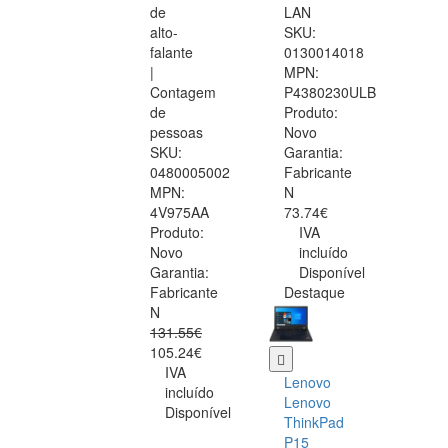
de
LAN
alto-
SKU:
falante
0130014018
|
MPN:
Contagem
P4380230ULB
de
Produto:
pessoas
Novo
SKU:
Garantia:
0480005002
Fabricante
MPN:
N
4V975AA
73.74€
Produto:
IVA
Novo
incluído
Garantia:
Disponível
Fabricante
Destaque
N
131.55€
105.24€
IVA
Lenovo
incluído
Lenovo
Disponível
ThinkPad
P15