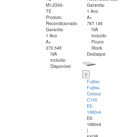
M1JG50-
Garantia:
TE
1 Ano
Produto:
A+
Recondicionado
787.14€
Garantia:
IVA
1 Ano
incluído
A+
Pouco
270.54€
Stock
IVA
Destaque
incluído
Disponível
Fujitsu
Fujitsu
Celsius
C740
E5-
1680v4
E5-
1680v4
|
64GB