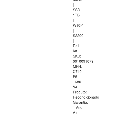
|
SSD
1TB
|
W10P
|
K2200
|
Rail
Kit
SKU:
0010091079
MPN:
C740
E5-
1680
V4
Produto:
Recondicionado
Garantia:
1 Ano
A+