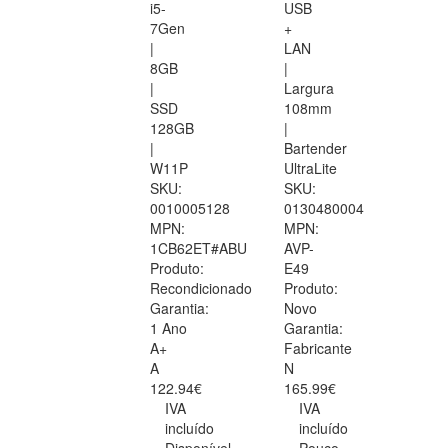
i5-
USB
7Gen
+
|
LAN
8GB
|
|
Largura
SSD
108mm
128GB
|
|
Bartender
W11P
UltraLite
SKU:
SKU:
0010005128
0130480004
MPN:
MPN:
1CB62ET#ABU
AVP-
Produto:
E49
Recondicionado
Produto:
Garantia:
Novo
1 Ano
Garantia:
A+
Fabricante
A
N
122.94€
165.99€
IVA
IVA
incluído
incluído