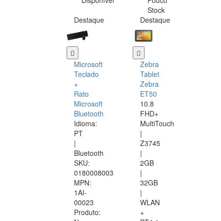
Disponível
Pouco
Stock
Destaque
Destaque
Microsoft
Zebra
Teclado
Tablet
+
Zebra
Rato
ET50
Microsoft
10.8
Bluetooth
FHD+
Idioma:
MultiTouch
PT
|
|
Z3745
Bluetooth
|
SKU:
2GB
0180008003
|
MPN:
32GB
1AI-
|
00023
WLAN
Produto:
+