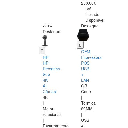
250.00€
IVA
incluído
Disponível
-20%
Destaque
Destaque
OEM
HP
Impressora
HP
POS
Presence
USB
See
+
4K
LAN
AI
QR
Câmara
Code
4K
|
|
Térmica
Motor
80MM
rotacional
|
|
USB
Rastreamento
+