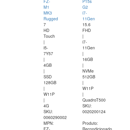
FZ-
P15s
M1
G2
MK3
i7-
Rugged
11Gen
7
15.6
HD
FHD
Touch
|
|
i7-
i5-
11Gen
7Y57
|
|
16GB
4GB
|
|
NVMe
SSD
512GB
128GB
|
|
W11P
W11P
|
|
QuadroT500
4G
SKU:
SKU:
0020200124
0060290002
MPN:
Produto:
FZ-
Recondicionado