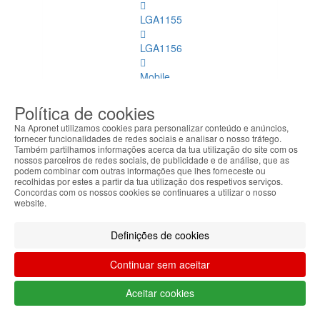
LGA1155
LGA1156
Mobile
LGA2011
Política de cookies
Na Apronet utilizamos cookies para personalizar conteúdo e anúncios,
LGA1150
fornecer funcionalidades de redes sociais e analisar o nosso tráfego.
Também partilhamos informações acerca da tua utilização do site com os
nossos parceiros de redes sociais, de publicidade e de análise, que as
AMD
podem combinar com outras informações que lhes forneceste ou
recolhidas por estes a partir da tua utilização dos respetivos serviços.
LGA1151
Concordas com os nossos cookies se continuares a utilizar o nosso
website.
Refrigeração
Definições de cookies
Memórias
Dimm
Continuar sem aceitar
Memórias
Aceitar cookies
Dimm
Ver