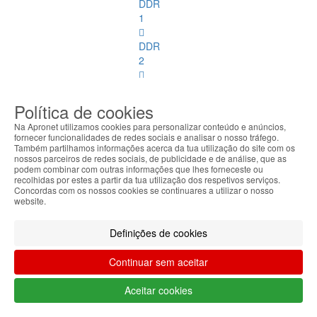
DDR
1
DDR
2
DDR
3
Política de cookies
Na Apronet utilizamos cookies para personalizar conteúdo e anúncios,
DDR
fornecer funcionalidades de redes sociais e analisar o nosso tráfego.
4
Também partilhamos informações acerca da tua utilização do site com os
nossos parceiros de redes sociais, de publicidade e de análise, que as
podem combinar com outras informações que lhes forneceste ou
DDR
recolhidas por estes a partir da tua utilização dos respetivos serviços.
2
Concordas com os nossos cookies se continuares a utilizar o nosso
website.
ECC
DDR
Definições de cookies
3
ECC
Continuar sem aceitar
Memórias
Aceitar cookies
SoDimm