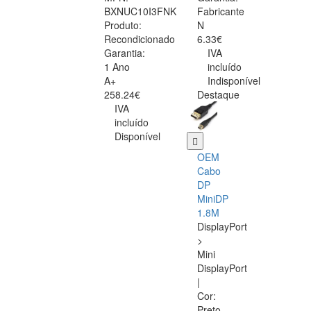
BXNUC10I3FNK
Fabricante
Produto:
N
Recondicionado
6.33€
Garantia:
IVA
1 Ano
incluído
A+
Indisponível
258.24€
Destaque
IVA
incluído
Disponível
OEM
Cabo
DP
MiniDP
1.8M
DisplayPort
>
Mini
DisplayPort
|
Cor:
Preto