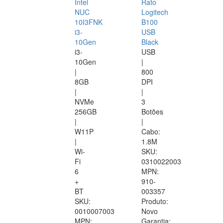
Intel
Rato
NUC
Logitech
10I3FNK
B100
i3-
USB
10Gen
Black
i3-
USB
10Gen
|
|
800
8GB
DPI
|
|
NVMe
3
256GB
Botões
|
|
W11P
Cabo:
|
1.8M
Wi-
SKU:
Fi
0310022003
6
MPN:
+
910-
BT
003357
SKU:
Produto:
0010007003
Novo
MPN:
Garantia: