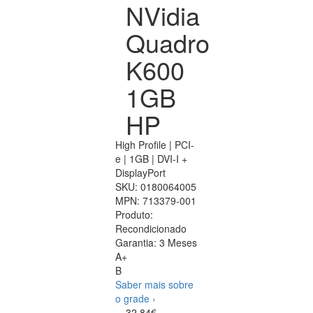
NVidia
Quadro
K600
1GB
HP
High Profile | PCI-
e | 1GB | DVI-I +
DisplayPort
SKU:
0180064005
MPN:
713379-001
Produto:
Recondicionado
Garantia:
3 Meses
A+
B
Saber mais sobre
o grade ›
32.84€