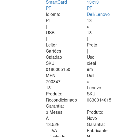
SmartCard
13x13
PT
PT
Idioma:
Dell/Lenovo
PT
13
|
x
USB
13
|
|
Leitor
Preto
Cartões
|
Cidadão
Uso
SKU:
ideal
0180005150
em
MPN:
Dell
700847-
e
131
Lenovo
Produto:
SKU:
Recondicionado
0630014015
Garantia:
3 Meses
Produto:
A
Novo
13.52€
Garantia:
IVA
Fabricante
incluído
N