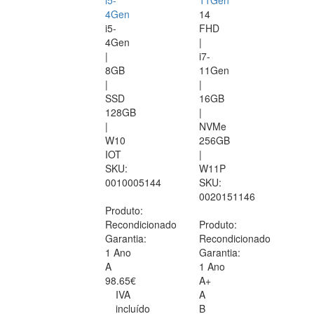
i5-
11Gen
4Gen
14
i5-
FHD
4Gen
|
|
i7-
8GB
11Gen
|
|
SSD
16GB
128GB
|
|
NVMe
W10
256GB
IOT
|
SKU:
W11P
0010005144
SKU:
0020151146
Produto:
Recondicionado
Produto:
Garantia:
Recondicionado
1 Ano
Garantia:
A
1 Ano
98.65€
A+
IVA
A
incluído
B