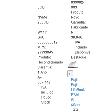
|
839082-
8GB
003
|
Produto:
NVMe
Novo
256GB
Garantia:
|
Fabricante
W11P
N
SKU:
36.84€
0030005012
IVA
MPN:
incluído
2YW30AV
Disponível
Produto:
Destaque
Recondicionado
Garantia:
1 Ano
A+
Fujitsu
307.44€
Fujitsu
IVA
LifeBook
incluído
E736
Pouco
i5-
Stock
6Gen
13.3