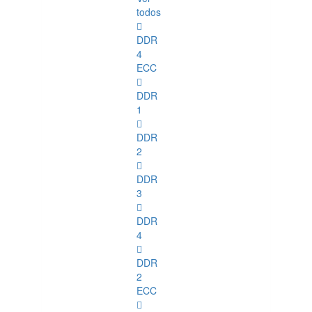
todos
DDR
4
ECC
DDR
1
DDR
2
DDR
3
DDR
4
DDR
2
ECC