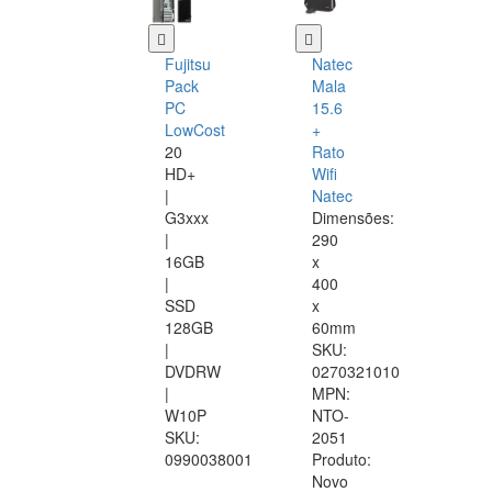
Fujitsu
Natec
Pack
Mala
PC
15.6
LowCost
+
20
Rato
HD+
Wifi
|
Natec
G3xxx
Dimensões:
|
290
16GB
x
|
400
SSD
x
128GB
60mm
|
SKU:
DVDRW
0270321010
|
MPN:
W10P
NTO-
SKU:
2051
0990038001
Produto:
Novo