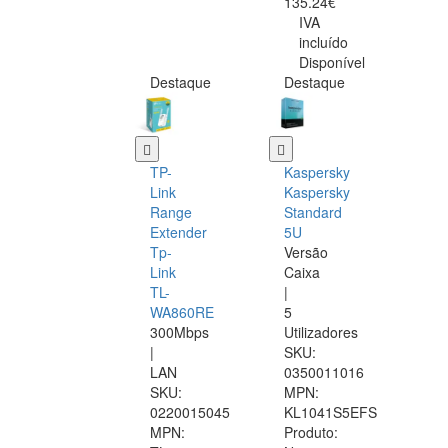
135.24€
IVA
incluído
Disponível
Destaque
Destaque
TP-
Kaspersky
Link
Kaspersky
Range
Standard
Extender
5U
Tp-
Versão
Link
Caixa
TL-
|
WA860RE
5
300Mbps
Utilizadores
|
SKU:
LAN
0350011016
SKU:
MPN:
0220015045
KL1041S5EFS
MPN:
Produto: