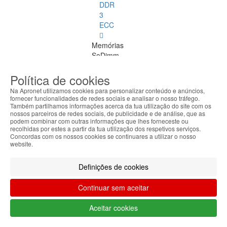
DDR
3
ECC
Memórias
SoDimm
Memórias
Política de cookies
SoDimm
Na Apronet utilizamos cookies para personalizar conteúdo e anúncios,
Ver
fornecer funcionalidades de redes sociais e analisar o nosso tráfego.
todos
Também partilhamos informações acerca da tua utilização do site com os
nossos parceiros de redes sociais, de publicidade e de análise, que as
podem combinar com outras informações que lhes forneceste ou
DDR1
recolhidas por estes a partir da tua utilização dos respetivos serviços.
Concordas com os nossos cookies se continuares a utilizar o nosso
website.
DDR2
Definições de cookies
DDR3
DDR4
Continuar sem aceitar
SDRAM
Aceitar cookies