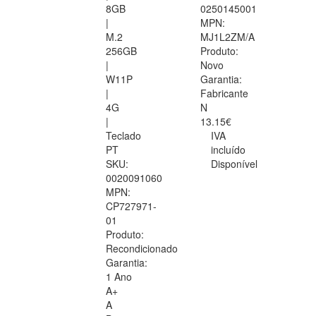
8GB
0250145001
|
MPN:
M.2
MJ1L2ZM/A
256GB
Produto:
|
Novo
W11P
Garantia:
|
Fabricante
4G
N
|
13.15€
Teclado
IVA
PT
incluído
SKU:
Disponível
0020091060
MPN:
CP727971-
01
Produto:
Recondicionado
Garantia:
1 Ano
A+
A