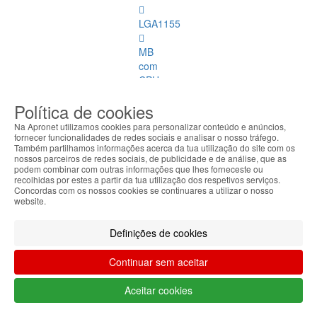
LGA1155
MB
com
CPU
Política de cookies
CPUs e
Refrigeração
Na Apronet utilizamos cookies para personalizar conteúdo e anúncios,
fornecer funcionalidades de redes sociais e analisar o nosso tráfego.
Também partilhamos informações acerca da tua utilização do site com os
CPUs e
nossos parceiros de redes sociais, de publicidade e de análise, que as
Refrigeração
podem combinar com outras informações que lhes forneceste ou
Ver
recolhidas por estes a partir da tua utilização dos respetivos serviços.
Concordas com os nossos cookies se continuares a utilizar o nosso
todos
website.
LGA775
Definições de cookies
LGA1155
Continuar sem aceitar
LGA1156
Aceitar cookies
Mobile