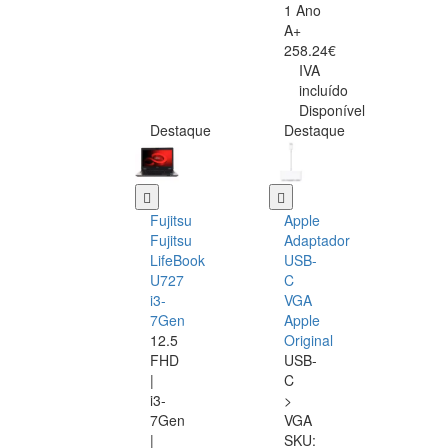
1 Ano
A+
258.24€
IVA
incluído
Disponível
Destaque
Destaque
Fujitsu
Apple
Fujitsu
Adaptador
LifeBook
USB-
U727
C
i3-
VGA
7Gen
Apple
12.5
Original
FHD
USB-
|
C
i3-
>
7Gen
VGA
|
SKU: