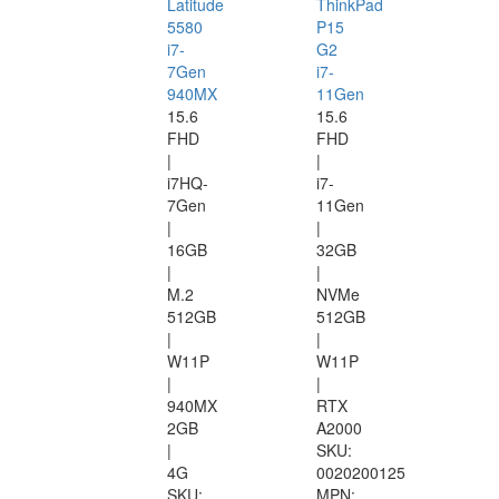
Latitude
ThinkPad
5580
P15
i7-
G2
7Gen
i7-
940MX
11Gen
15.6
15.6
FHD
FHD
|
|
i7HQ-
i7-
7Gen
11Gen
|
|
16GB
32GB
|
|
M.2
NVMe
512GB
512GB
|
|
W11P
W11P
|
|
940MX
RTX
2GB
A2000
|
SKU:
4G
0020200125
SKU:
MPN: