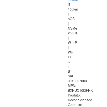
i3-
10Gen
|
8GB
|
NVMe
256GB
|
W11P
|
Wi-
Fi
6
+
BT
SKU:
0010007003
MPN:
BXNUC10I3FNK
Produto:
Recondicionado
Garantia: