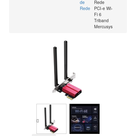
de
Rede
Rede
PCI-e Wi-
Fi 6
Triband
Mercusys