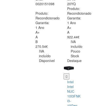
0020151098
20YQ
Produto:
Produto:
Recondicionado
Recondicionado
Garantia:
Garantia:
1 Ano
1 Ano
A+
A+
A
A
922.44€
B
IVA
270.54€
incluído
IVA
Pouco
incluído
Stock
Disponível
Destaque
Intel
Intel
NUC
10I3FNK
i3-
10Gen