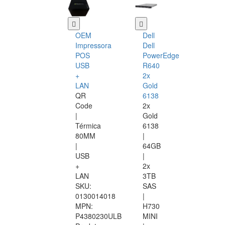
OEM
Dell
Impressora
Dell
POS
PowerEdge
USB
R640
+
2x
LAN
Gold
QR
6138
Code
2x
|
Gold
Térmica
6138
80MM
|
|
64GB
USB
|
+
2x
LAN
3TB
SKU:
SAS
0130014018
|
MPN:
H730
P4380230ULB
MINI