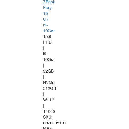
ZBook
Fury
15
G7
i9-
10Gen
15.6
FHD
|
i9-
10Gen
|
32GB
|
NVMe
512GB
|
W11P
|
T1000
SKU:
0020005199
MPN: