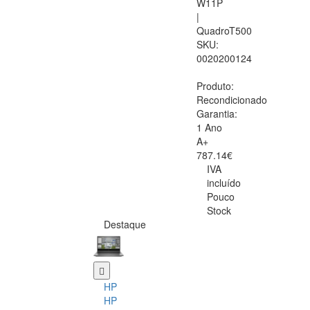
W11P
|
QuadroT500
SKU:
0020200124
Produto:
Recondicionado
Garantia:
1 Ano
A+
787.14€
IVA
incluído
Pouco
Stock
Destaque
HP
HP