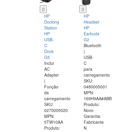
HP
HP
Docking
Headset
Station
HP
HP
Earbuds
USB-
G2
C
Bluetooth
Dock
|
G5
USB-
Inclui
C
AC
para
Adapter
carregamento
|
SKU:
Função
0480005001
de
MPN:
carregamento
169H9AA#ABB
SKU:
Produto:
0270005020
Novo
MPN:
Garantia:
5TW10AA
Fabricante
Produto:
N