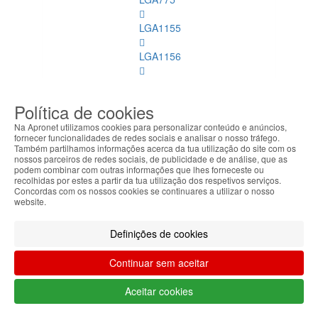
LGA1155
LGA1156
Mobile
Política de cookies
LGA2011
Na Apronet utilizamos cookies para personalizar conteúdo e anúncios,
fornecer funcionalidades de redes sociais e analisar o nosso tráfego.
LGA1150
Também partilhamos informações acerca da tua utilização do site com os
nossos parceiros de redes sociais, de publicidade e de análise, que as
AMD
podem combinar com outras informações que lhes forneceste ou
recolhidas por estes a partir da tua utilização dos respetivos serviços.
Concordas com os nossos cookies se continuares a utilizar o nosso
LGA1151
website.
Refrigeração
Definições de cookies
Memórias
Continuar sem aceitar
Dimm
Aceitar cookies
Memórias
Dimm