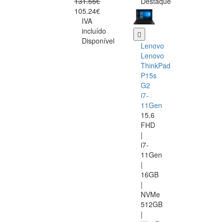
131.55€
Destaque
105.24€
IVA
incluído
Disponível
Lenovo
Lenovo
ThinkPad
P15s
G2
i7-
11Gen
15.6
FHD
|
i7-
11Gen
|
16GB
|
NVMe
512GB
|