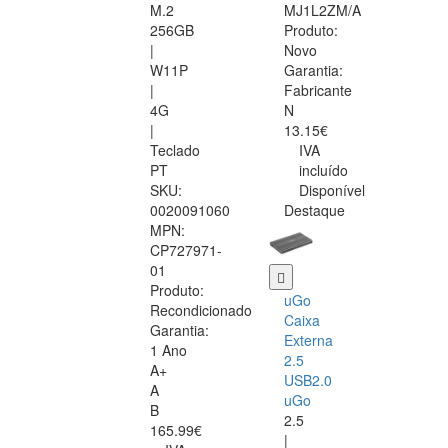
M.2
MJ1L2ZM/A
256GB
Produto:
|
Novo
W11P
Garantia:
|
Fabricante
4G
N
|
13.15€
Teclado
IVA
PT
incluído
SKU:
Disponível
0020091060
Destaque
MPN:
CP727971-
01
Produto:
uGo
Recondicionado
Caixa
Garantia:
Externa
1 Ano
2.5
A+
USB2.0
A
uGo
B
2.5
165.99€
|