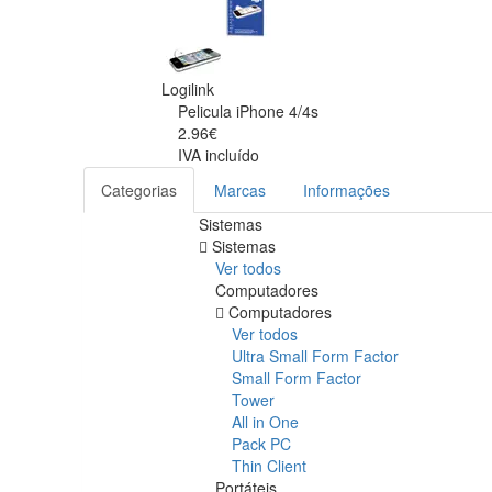
Logilink
Pelicula iPhone 4/4s
2.96€
IVA incluído
Categorias
Marcas
Informações
Sistemas
Sistemas
Ver todos
Computadores
Computadores
Ver todos
Ultra Small Form Factor
Small Form Factor
Tower
All in One
Pack PC
Thin Client
Portáteis