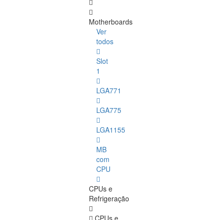
Motherboards
Ver
todos
Slot
1
LGA771
LGA775
LGA1155
MB
com
CPU
CPUs e
Refrigeração
CPUs e