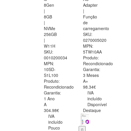
8Gen
Adapter
|
|
8GB
Função
|
de
NVMe
carregamento
256GB
SKU:
|
0270005020
W11H
MPN:
SKU:
5TW10AA
0010200034
Produto:
MPN:
Recondicionado
10SD-
Garantia:
S1L100
3 Meses
Produto:
A+
Recondicionado
98.34€
Garantia:
IVA
1 Ano
incluído
A
Disponível
304.98€
Destaque
IVA
incluído
Pouco