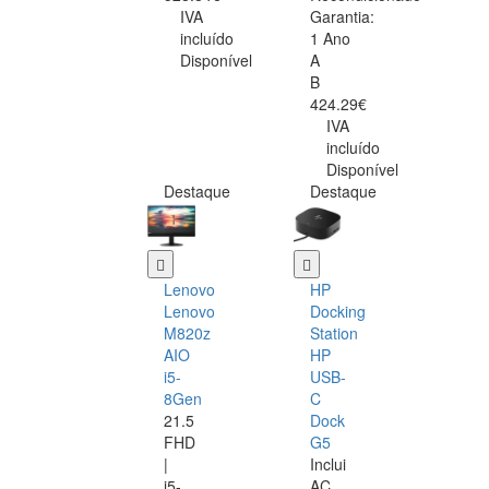
IVA
Garantia:
incluído
1 Ano
Disponível
A
B
424.29€
IVA
incluído
Disponível
Destaque
Destaque
Lenovo
HP
Lenovo
Docking
M820z
Station
AIO
HP
i5-
USB-
8Gen
C
21.5
Dock
FHD
G5
|
Inclui
i5-
AC