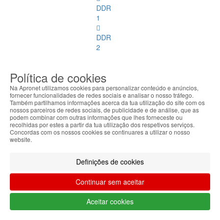
DDR
1
DDR
2
DDR
Política de cookies
3
Na Apronet utilizamos cookies para personalizar conteúdo e anúncios,
fornecer funcionalidades de redes sociais e analisar o nosso tráfego.
DDR
Também partilhamos informações acerca da tua utilização do site com os
4
nossos parceiros de redes sociais, de publicidade e de análise, que as
podem combinar com outras informações que lhes forneceste ou
recolhidas por estes a partir da tua utilização dos respetivos serviços.
DDR
Concordas com os nossos cookies se continuares a utilizar o nosso
2
website.
ECC
Definições de cookies
DDR
3
Continuar sem aceitar
ECC
Aceitar cookies
Memórias
SoDimm