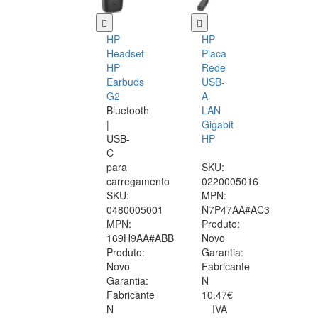
HP
HP
Headset
Placa
HP
Rede
Earbuds
USB-
G2
A
Bluetooth
LAN
|
Gigabit
USB-
HP
C
para
SKU:
carregamento
0220005016
SKU:
MPN:
0480005001
N7P47AA#AC3
MPN:
Produto:
169H9AA#ABB
Novo
Produto:
Garantia:
Novo
Fabricante
Garantia:
N
Fabricante
10.47€
N
IVA