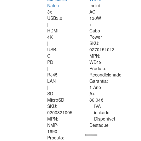
Natec
Inclui
3x
AC
USB3.0
130W
|
+
HDMI
Cabo
4K
Power
|
SKU:
USB-
0270151013
C
MPN:
PD
WD19
|
Produto:
RJ45
Recondicionado
LAN
Garantia:
|
1 Ano
SD,
A+
MicroSD
86.04€
SKU:
IVA
0200321005
incluído
MPN:
Disponível
NMP-
Destaque
1690
Produto: