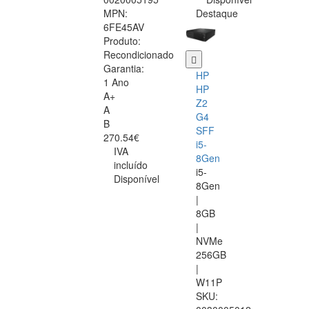
MPN:
Destaque
6FE45AV
Produto:
Recondicionado
Garantia:
HP
1 Ano
HP
A+
Z2
A
G4
B
SFF
270.54€
i5-
IVA
8Gen
incluído
i5-
Disponível
8Gen
|
8GB
|
NVMe
256GB
|
W11P
SKU: