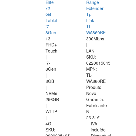
Elite
Range
x2
Extender
G4
Tp-
Tablet
Link
i7-
TL-
8Gen
WA860RE
13
300Mbps
FHD+
|
Touch
LAN
|
SKU:
i7-
0220015045
8Gen
MPN:
|
TL-
8GB
WA860RE
|
Produto:
NVMe
Novo
256GB
Garantia:
|
Fabricante
W11P
N
|
26.31€
4G
IVA
SKU:
incluído
0020005195
Disponível