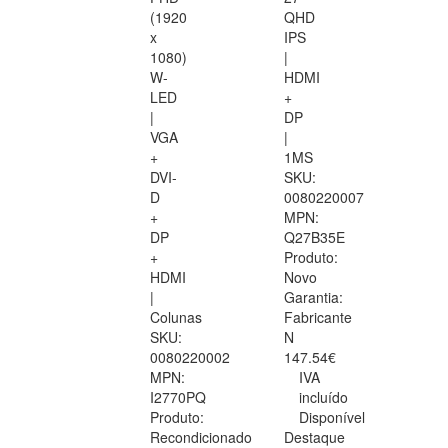
(1920
QHD
x
IPS
1080)
|
W-
HDMI
LED
+
|
DP
VGA
|
+
1MS
DVI-
SKU:
D
0080220007
+
MPN:
DP
Q27B35E
+
Produto:
HDMI
Novo
|
Garantia:
Colunas
Fabricante
SKU:
N
0080220002
147.54€
MPN:
IVA
I2770PQ
incluído
Produto:
Disponível
Recondicionado
Destaque