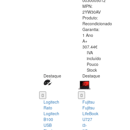
0030005012
MPN:
2YW30AV
Produto:
Recondicionado
Garantia:
1 Ano
A+
307.44€
IVA
incluído
Pouco
Stock
Destaque
Destaque
Logitech
Fujitsu
Rato
Fujitsu
Logitech
LifeBook
B100
U727
USB
i3-