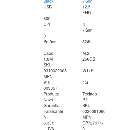
Black
7Gen
USB
12.5
|
FHD
800
|
DPI
i3-
|
7Gen
3
|
Botões
8GB
|
|
Cabo:
M.2
1.8M
256GB
SKU:
|
0310022003
W11P
MPN:
|
910-
4G
003357
|
Produto:
Teclado
Novo
PT
Garantia:
SKU:
Fabricante
0020091060
N
MPN:
6.33€
CP727971-
IVA
01