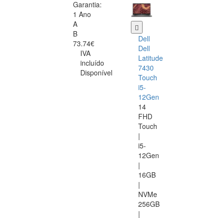
Garantia:
1 Ano
A
B
Dell
73.74€
Dell
IVA
Latitude
incluído
7430
Disponível
Touch
i5-
12Gen
14
FHD
Touch
|
i5-
12Gen
|
16GB
|
NVMe
256GB
|