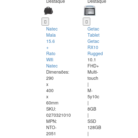
Destaque
Destaque
Natec
Getac
Mala
Tablet
15.6
Getac
+
RX10
Rato
Rugged
Wifi
10.1
Natec
FHD+
Dimensões:
Multi-
290
touch
x
|
400
M-
x
5y10c
60mm
|
SKU:
8GB
0270321010
|
MPN:
SSD
NTO-
128GB
2051
|