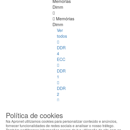
Memórias
Dimm
Memórias
Dimm
Ver
todos
DDR
4
ECC
DDR
1
DDR
2
DDR
3
Política de cookies
Na Apronet utilizamos cookies para personalizar conteúdo e anúncios,
DDR
fornecer funcionalidades de redes sociais e analisar o nosso tráfego.
4
Também partilhamos informações acerca da tua utilização do site com os