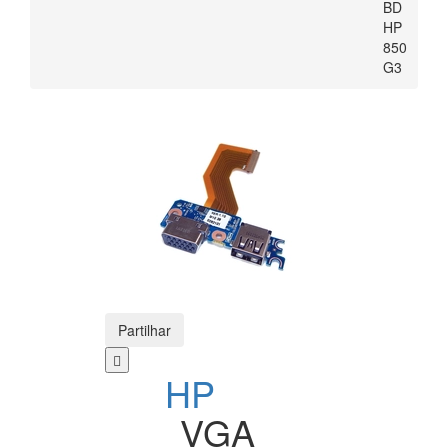
BD
HP
850
G3
Partilhar
HP
VGA