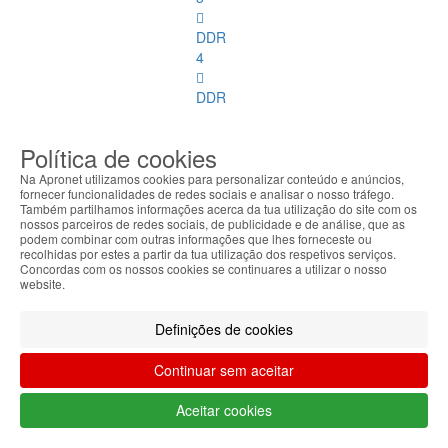
DDR
4
DDR
2
ECC
Política de cookies
DDR
Na Apronet utilizamos cookies para personalizar conteúdo e anúncios,
fornecer funcionalidades de redes sociais e analisar o nosso tráfego.
3
Também partilhamos informações acerca da tua utilização do site com os
ECC
nossos parceiros de redes sociais, de publicidade e de análise, que as
podem combinar com outras informações que lhes forneceste ou
recolhidas por estes a partir da tua utilização dos respetivos serviços.
Memórias
Concordas com os nossos cookies se continuares a utilizar o nosso
SoDimm
website.
Memórias
Definições de cookies
SoDimm
Ver
Continuar sem aceitar
todos
Aceitar cookies
DDR1