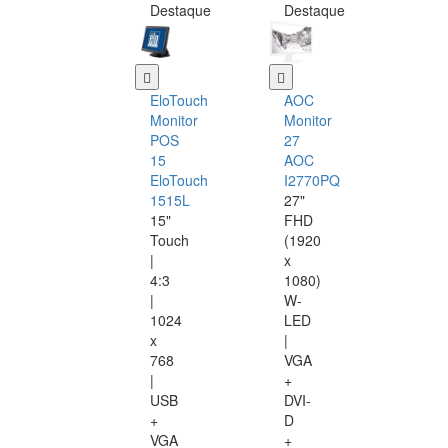
Destaque
Destaque
EloTouch
AOC
Monitor
Monitor
POS
27
15
AOC
EloTouch
I2770PQ
1515L
27"
15"
FHD
Touch
(1920
|
x
4:3
1080)
|
W-
1024
LED
x
|
768
VGA
|
+
USB
DVI-
+
D
VGA
+