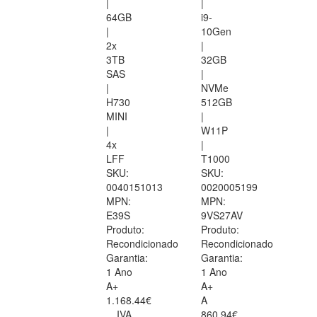
|
|
64GB
i9-
|
10Gen
2x
|
3TB
32GB
SAS
|
|
NVMe
H730
512GB
MINI
|
|
W11P
4x
|
LFF
T1000
SKU:
SKU:
0040151013
0020005199
MPN:
MPN:
E39S
9VS27AV
Produto:
Produto:
Recondicionado
Recondicionado
Garantia:
Garantia:
1 Ano
1 Ano
A+
A+
1.168.44€
A
IVA
860.94€