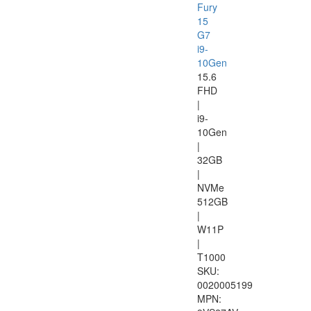
Fury
15
G7
i9-
10Gen
15.6
FHD
|
i9-
10Gen
|
32GB
|
NVMe
512GB
|
W11P
|
T1000
SKU:
0020005199
MPN: