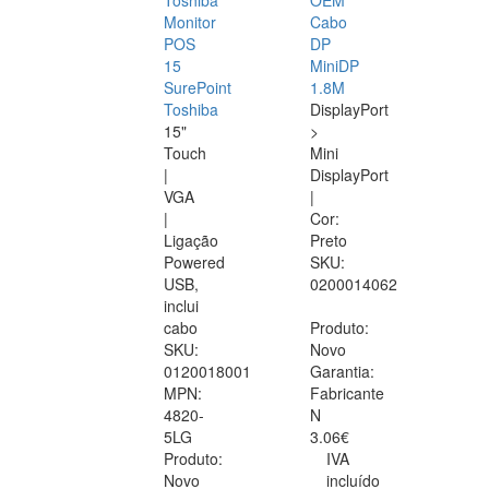
Toshiba
OEM
Monitor
Cabo
POS
DP
15
MiniDP
SurePoint
1.8M
Toshiba
DisplayPort
15"
>
Touch
Mini
|
DisplayPort
VGA
|
|
Cor:
Ligação
Preto
Powered
SKU:
USB,
0200014062
inclui
cabo
Produto:
SKU:
Novo
0120018001
Garantia:
MPN:
Fabricante
4820-
N
5LG
3.06€
Produto:
IVA
Novo
incluído