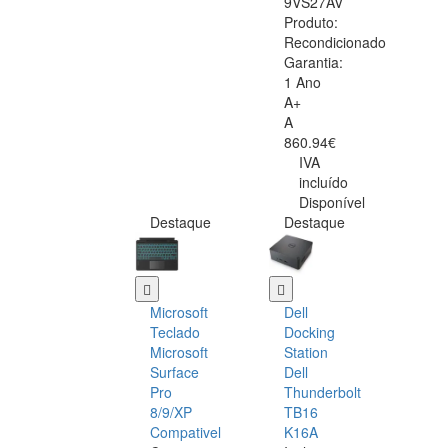
9VS27AV
Produto:
Recondicionado
Garantia:
1 Ano
A+
A
860.94€
IVA
incluído
Disponível
Destaque
Destaque
Microsoft
Dell
Teclado
Docking
Microsoft
Station
Surface
Dell
Pro
Thunderbolt
8/9/XP
TB16
Compativel
K16A