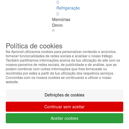
Refrigeração
Memórias
Dimm
Memórias
Dimm
Política de cookies
Ver
Na Apronet utilizamos cookies para personalizar conteúdo e anúncios,
todos
fornecer funcionalidades de redes sociais e analisar o nosso tráfego.
Também partilhamos informações acerca da tua utilização do site com os
nossos parceiros de redes sociais, de publicidade e de análise, que as
DDR
podem combinar com outras informações que lhes forneceste ou
4
recolhidas por estes a partir da tua utilização dos respetivos serviços.
ECC
Concordas com os nossos cookies se continuares a utilizar o nosso
website.
DDR
1
Definições de cookies
DDR
Continuar sem aceitar
2
Aceitar cookies
DDR
3