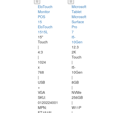
EloTouch
Microsoft
Monitor
Tablet
POS
Microsoft
15
Surface
EloTouch
Pro
1515L
7
15"
i5-
Touch
10Gen
|
12.3
4:3
2K
|
Touch
1024
|
x
i5-
768
10Gen
|
|
USB
8GB
+
|
VGA
NVMe
SKU:
256GB
0120224001
|
MPN:
W11P
ET1515L
|