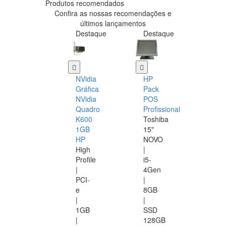
Produtos recomendados
Confira as nossas recomendações e
últimos lançamentos
Destaque
Destaque
NVidia
HP
Gráfica
Pack
NVidia
POS
Quadro
Profissional
K600
Toshiba
1GB
15"
HP
NOVO
High
|
Profile
i5-
|
4Gen
PCI-
|
e
8GB
|
|
1GB
SSD
|
128GB