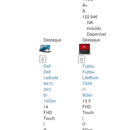
A+
A
122.94€
IVA
incluído
Disponível
Destaque
Destaque
Dell
Fujitsu
Dell
Fujitsu
Latitude
LifeBook
9410
T939
2in1
i7-
i5-
8Gen
10Gen
13.3
14
FHD
FHD
Touch
Touch
|
|
i7-
i5-
8Gen