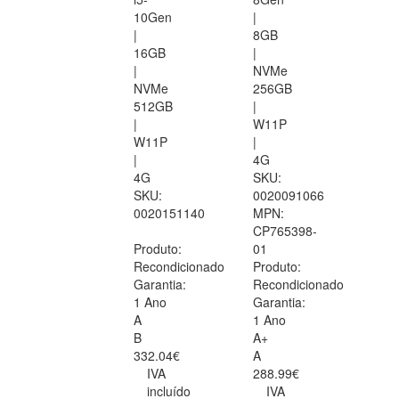
10Gen
|
|
8GB
16GB
|
|
NVMe
NVMe
256GB
512GB
|
|
W11P
W11P
|
|
4G
4G
SKU:
SKU:
0020091066
0020151140
MPN:
CP765398-
Produto:
01
Recondicionado
Produto:
Garantia:
Recondicionado
1 Ano
Garantia:
A
1 Ano
B
A+
332.04€
A
IVA
288.99€
incluído
IVA