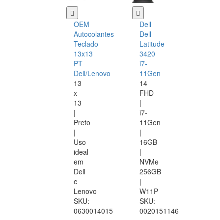
OEM
Dell
Autocolantes
Dell
Teclado
Latitude
13x13
3420
PT
i7-
Dell/Lenovo
11Gen
13
14
x
FHD
13
|
|
i7-
Preto
11Gen
|
|
Uso
16GB
ideal
|
em
NVMe
Dell
256GB
e
|
Lenovo
W11P
SKU:
SKU:
0630014015
0020151146