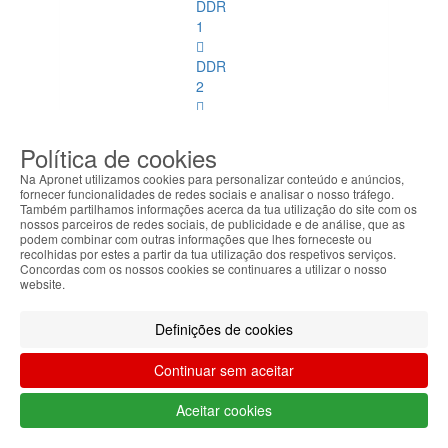
DDR
1
DDR
2
DDR
3
Política de cookies
Na Apronet utilizamos cookies para personalizar conteúdo e anúncios,
DDR
fornecer funcionalidades de redes sociais e analisar o nosso tráfego.
4
Também partilhamos informações acerca da tua utilização do site com os
nossos parceiros de redes sociais, de publicidade e de análise, que as
podem combinar com outras informações que lhes forneceste ou
DDR
recolhidas por estes a partir da tua utilização dos respetivos serviços.
2
Concordas com os nossos cookies se continuares a utilizar o nosso
website.
ECC
DDR
Definições de cookies
3
ECC
Continuar sem aceitar
Memórias
Aceitar cookies
SoDimm