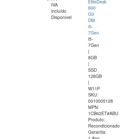
EliteDesk
IVA
800
incluído
G3
Disponível
DM
i5-
7Gen
i5-
7Gen
|
8GB
|
SSD
128GB
|
W11P
SKU:
0010005128
MPN:
1CB62ET#ABU
Produto:
Recondicionado
Garantia:
1 Ano