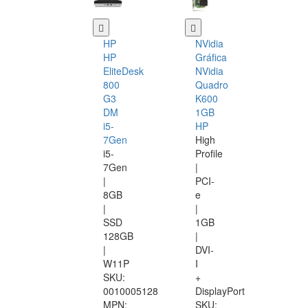
HP
NVidia
HP
Gráfica
EliteDesk
NVidia
800
Quadro
G3
K600
DM
1GB
i5-
HP
7Gen
High
i5-
Profile
7Gen
|
|
PCI-
8GB
e
|
|
SSD
1GB
128GB
|
|
DVI-
W11P
I
SKU:
+
0010005128
DisplayPort
MPN:
SKU: