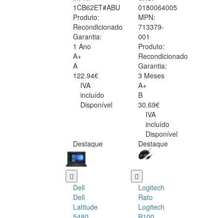
1CB62ET#ABU
0180064005
Produto:
MPN:
Recondicionado
713379-
Garantia:
001
1 Ano
Produto:
A+
Recondicionado
A
Garantia:
122.94€
3 Meses
IVA
A+
incluído
B
Disponível
30.69€
IVA
incluído
Disponível
Destaque
Destaque
Dell
Logitech
Dell
Rato
Latitude
Logitech
5480
B100