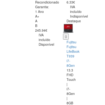
Recondicionado
6.33€
Garantia:
IVA
1 Ano
incluído
A+
Indisponível
A
Destaque
B
245.94€
IVA
incluído
Fujitsu
Disponível
Fujitsu
LifeBook
T939
i7-
8Gen
13.3
FHD
Touch
|
i7-
8Gen
|
8GB