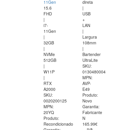
11Gen
direta
15.6
|
FHD
USB
|
+
i7-
LAN
11Gen
|
|
Largura
32GB
108mm
|
|
NVMe
Bartender
512GB
UltraLite
|
SKU:
W11P
0130480004
|
MPN:
RTX
AVP-
A2000
E49
SKU:
Produto:
0020200125
Novo
MPN:
Garantia:
20YQ
Fabricante
Produto:
N
Recondicionado
165.99€
Garantia:
IVA