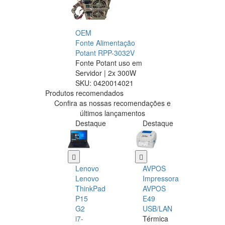
OEM
Fonte Alimentação
Potant RPP-3032V
Fonte Potant uso em
Servidor | 2x 300W
SKU:
0420014021
Produtos recomendados
Confira as nossas recomendações e
últimos lançamentos
Destaque
Destaque
Lenovo
AVPOS
Lenovo
Impressora
ThinkPad
AVPOS
P15
E49
G2
USB/LAN
i7-
Térmica