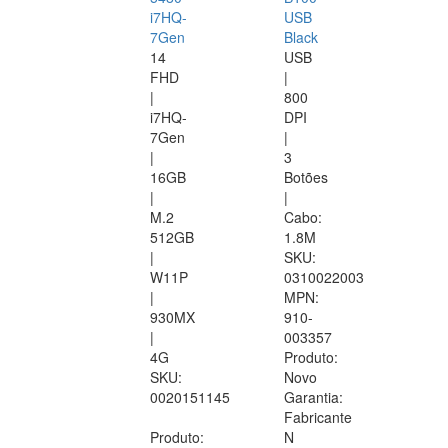
i7HQ-
USB
7Gen
Black
14
USB
FHD
|
|
800
i7HQ-
DPI
7Gen
|
|
3
16GB
Botões
|
|
M.2
Cabo:
512GB
1.8M
|
SKU:
W11P
0310022003
|
MPN:
930MX
910-
|
003357
4G
Produto:
SKU:
Novo
0020151145
Garantia:
Fabricante
Produto:
N