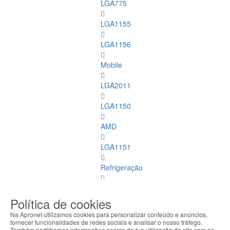
LGA775
LGA1155
LGA1156
Mobile
LGA2011
LGA1150
AMD
LGA1151
Refrigeração
Memórias
Dimm
Política de cookies
Na Apronet utilizamos cookies para personalizar conteúdo e anúncios,
Memórias
fornecer funcionalidades de redes sociais e analisar o nosso tráfego.
Dimm
Também partilhamos informações acerca da tua utilização do site com os