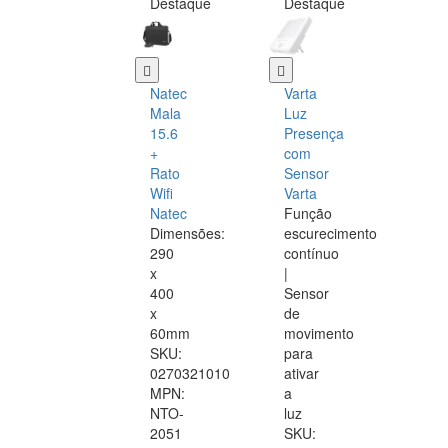
Destaque
Destaque
Natec
Varta
Mala
Luz
15.6
Presença
+
com
Rato
Sensor
Wifi
Varta
Natec
Função
Dimensões:
escurecimento
290
contínuo
x
|
400
Sensor
x
de
60mm
movimento
SKU:
para
0270321010
ativar
MPN:
a
NTO-
luz
2051
SKU: