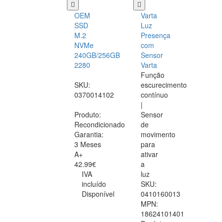
OEM
Varta
SSD
Luz
M.2
Presença
NVMe
com
240GB/256GB
Sensor
2280
Varta
Função
SKU:
escurecimento
0370014102
contínuo
|
Produto:
Sensor
Recondicionado
de
Garantia:
movimento
3 Meses
para
A+
ativar
42.99€
a
IVA
luz
incluído
SKU:
Disponível
0410160013
MPN:
18624101401