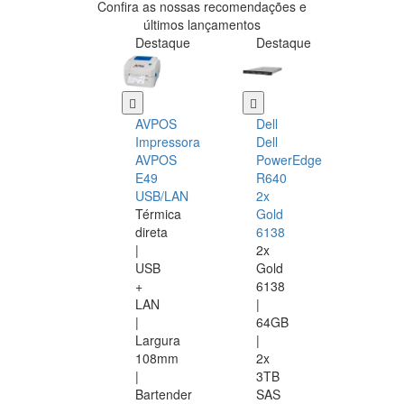
Confira as nossas recomendações e
últimos lançamentos
Destaque
Destaque
AVPOS
Dell
Impressora
Dell
AVPOS
PowerEdge
E49
R640
USB/LAN
2x
Térmica
Gold
direta
6138
|
2x
USB
Gold
+
6138
LAN
|
|
64GB
Largura
|
108mm
2x
|
3TB
Bartender
SAS