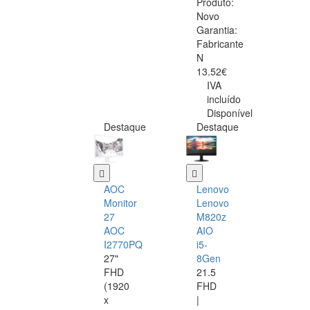
Produto:
Novo
Garantia:
Fabricante
N
13.52€
IVA
incluído
Disponível
Destaque
Destaque
AOC
Lenovo
Monitor
Lenovo
27
M820z
AOC
AIO
I2770PQ
i5-
27"
8Gen
FHD
21.5
(1920
FHD
x
|