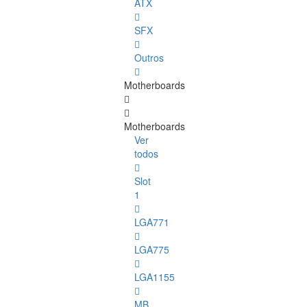
ATX
SFX
Outros
Motherboards
Motherboards
Ver
todos
Slot
1
LGA771
LGA775
LGA1155
MB