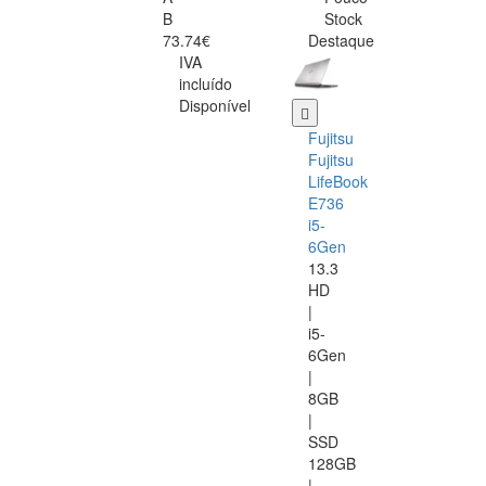
B
Stock
73.74€
Destaque
IVA
incluído
Disponível
Fujitsu
Fujitsu
LifeBook
E736
i5-
6Gen
13.3
HD
|
i5-
6Gen
|
8GB
|
SSD
128GB
|