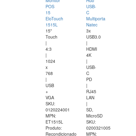
Monitor
Hub
POS
USB-
15
C
EloTouch
Multiporta
1515L
Natec
15"
3x
Touch
USB3.0
|
|
4:3
HDMI
|
4K
1024
|
x
USB-
768
C
|
PD
USB
|
+
RJ45
VGA
LAN
SKU:
|
0120224001
SD,
MPN:
MicroSD
ET1515L
SKU:
Produto:
0200321005
Recondicionado
MPN: