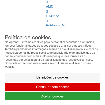
AMD
LGA1151
Refrigeração
Memórias
Política de cookies
Dimm
Na Apronet utilizamos cookies para personalizar conteúdo e anúncios,
fornecer funcionalidades de redes sociais e analisar o nosso tráfego.
Memórias
Também partilhamos informações acerca da tua utilização do site com os
nossos parceiros de redes sociais, de publicidade e de análise, que as
Dimm
podem combinar com outras informações que lhes forneceste ou
Ver
recolhidas por estes a partir da tua utilização dos respetivos serviços.
todos
Concordas com os nossos cookies se continuares a utilizar o nosso
website.
DDR
4
Definições de cookies
ECC
Continuar sem aceitar
DDR
1
Aceitar cookies