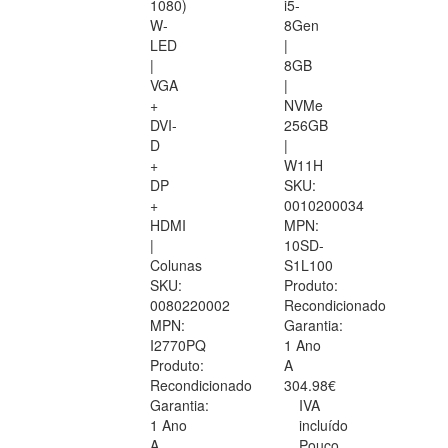
1080)
i5-
W-
8Gen
LED
|
|
8GB
VGA
|
+
NVMe
DVI-
256GB
D
|
+
W11H
DP
SKU:
+
0010200034
HDMI
MPN:
|
10SD-
Colunas
S1L100
SKU:
Produto:
0080220002
Recondicionado
MPN:
Garantia:
I2770PQ
1 Ano
Produto:
A
Recondicionado
304.98€
Garantia:
IVA
1 Ano
incluído
A
Pouco