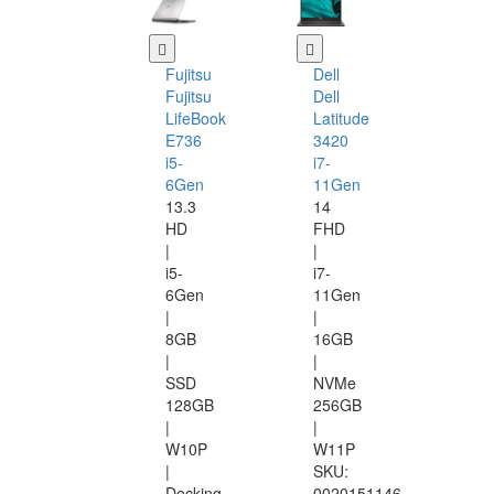
Fujitsu
Dell
Fujitsu
Dell
LifeBook
Latitude
E736
3420
i5-
i7-
6Gen
11Gen
13.3
14
HD
FHD
|
|
i5-
i7-
6Gen
11Gen
|
|
8GB
16GB
|
|
SSD
NVMe
128GB
256GB
|
|
W10P
W11P
|
SKU:
Docking
0020151146