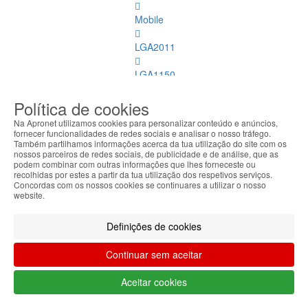
Mobile
LGA2011
LGA1150
AMD
Política de cookies
Na Apronet utilizamos cookies para personalizar conteúdo e anúncios,
LGA1151
fornecer funcionalidades de redes sociais e analisar o nosso tráfego.
Também partilhamos informações acerca da tua utilização do site com os
nossos parceiros de redes sociais, de publicidade e de análise, que as
Refrigeração
podem combinar com outras informações que lhes forneceste ou
recolhidas por estes a partir da tua utilização dos respetivos serviços.
Memórias
Concordas com os nossos cookies se continuares a utilizar o nosso
website.
Dimm
Memórias
Definições de cookies
Dimm
Ver
Continuar sem aceitar
todos
Aceitar cookies
DDR