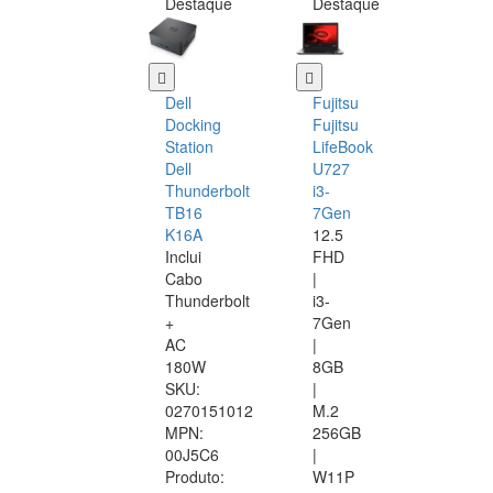
Destaque
Destaque
Dell
Fujitsu
Docking
Fujitsu
Station
LifeBook
Dell
U727
Thunderbolt
i3-
TB16
7Gen
K16A
12.5
Inclui
FHD
Cabo
|
Thunderbolt
i3-
+
7Gen
AC
|
180W
8GB
SKU:
|
0270151012
M.2
MPN:
256GB
00J5C6
|
Produto:
W11P