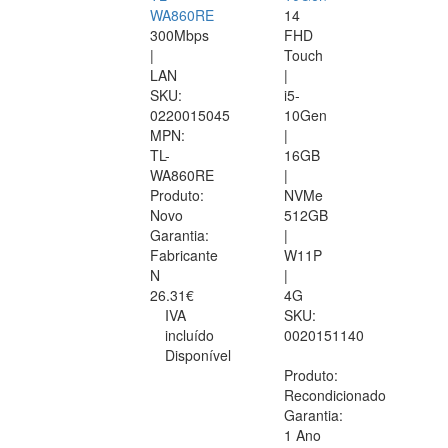
WA860RE
14
300Mbps
FHD
|
Touch
LAN
|
SKU:
i5-
0220015045
10Gen
MPN:
|
TL-
16GB
WA860RE
|
Produto:
NVMe
Novo
512GB
Garantia:
|
Fabricante
W11P
N
|
26.31€
4G
IVA
SKU:
incluído
0020151140
Disponível
Produto:
Recondicionado
Garantia:
1 Ano