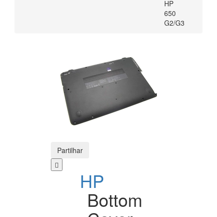
HP
650
G2/G3
Partilhar
HP
Bottom