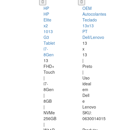
HP
OEM
HP
Autocolantes
Elite
Teclado
x2
13x13
1013
PT
G3
Dell/Lenovo
Tablet
13
i7-
x
8Gen
13
13
|
FHD+
Preto
Touch
|
|
Uso
i7-
ideal
8Gen
em
|
Dell
8GB
e
|
Lenovo
NVMe
SKU:
256GB
0630014015
|