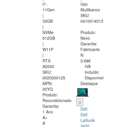
i7-
Uso
11Gen
Multibanco
|
SKU:
32GB
0410014013
|
NVMe
Produto:
512GB
Novo
|
Garantia:
W11P
Fabricante
|
N
RTX
3.68€
A2000
IVA
SKU:
incluído
0020200125
Disponível
MPN:
Destaque
20YQ
Produto:
Recondicionado
Garantia:
Dell
1 Ano
Dell
A+
Latitude
A
3420