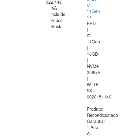
922.44€
i7-
IVA
11Gen
incluído
14
Pouco
FHD
Stock
|
i7-
11Gen
|
16GB
|
NVMe
256GB
|
W11P
SKU:
0020151146
Produto:
Recondicionado
Garantia:
1 Ano
A+