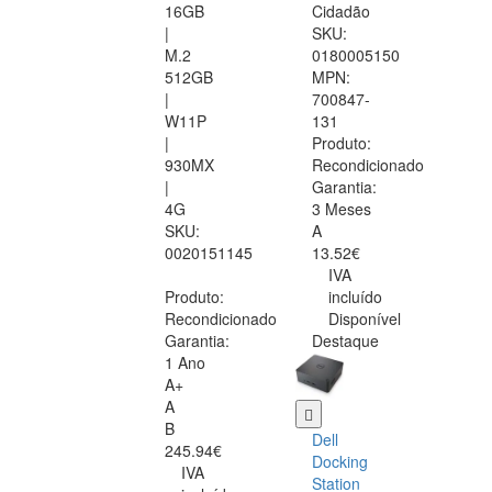
16GB
Cidadão
|
SKU:
M.2
0180005150
512GB
MPN:
|
700847-
W11P
131
|
Produto:
930MX
Recondicionado
|
Garantia:
4G
3 Meses
SKU:
A
0020151145
13.52€
IVA
Produto:
incluído
Recondicionado
Disponível
Garantia:
Destaque
1 Ano
A+
A
B
Dell
245.94€
Docking
IVA
Station