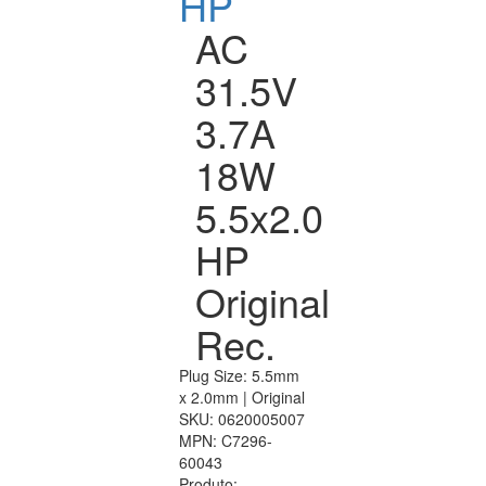
HP
AC
31.5V
3.7A
18W
5.5x2.0
HP
Original
Rec.
Plug Size: 5.5mm
x 2.0mm | Original
SKU:
0620005007
MPN:
C7296-
60043
Produto: