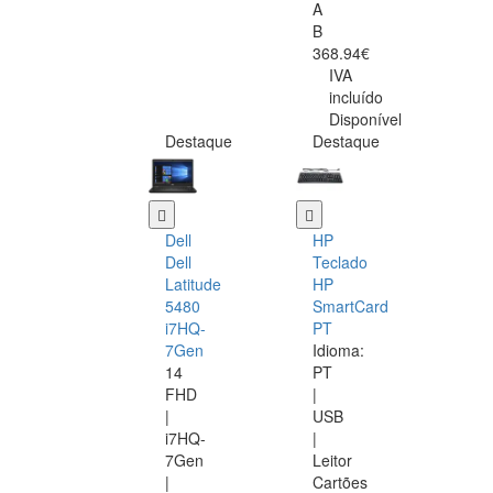
A
B
368.94€
IVA
incluído
Disponível
Destaque
Destaque
Dell
HP
Dell
Teclado
Latitude
HP
5480
SmartCard
i7HQ-
PT
7Gen
Idioma:
14
PT
FHD
|
|
USB
i7HQ-
|
7Gen
Leitor
|
Cartões