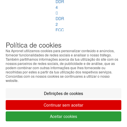
DDR
4
DDR
2
ECC
DDR
Política de cookies
3
Na Apronet utilizamos cookies para personalizar conteúdo e anúncios,
ECC
fornecer funcionalidades de redes sociais e analisar o nosso tráfego.
Também partilhamos informações acerca da tua utilização do site com os
nossos parceiros de redes sociais, de publicidade e de análise, que as
Memórias
podem combinar com outras informações que lhes forneceste ou
SoDimm
recolhidas por estes a partir da tua utilização dos respetivos serviços.
Concordas com os nossos cookies se continuares a utilizar o nosso
website.
Memórias
SoDimm
Ver
Definições de cookies
todos
Continuar sem aceitar
DDR1
Aceitar cookies
DDR2