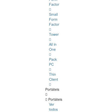
Factor
Small
Form
Factor
Tower
All in
One
Pack
PC
Thin
Client
Portáteis
Portáteis
Ver
todos