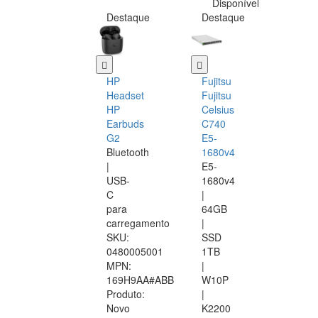
Disponível
Destaque
Destaque
HP
Fujitsu
Headset
Fujitsu
HP
Celsius
Earbuds
C740
G2
E5-
Bluetooth
1680v4
|
E5-
USB-
1680v4
C
|
para
64GB
carregamento
|
SKU:
SSD
0480005001
1TB
MPN:
|
169H9AA#ABB
W10P
Produto:
|
Novo
K2200