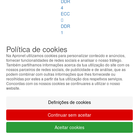
DDR
4
ECC
DDR
1
DDR
Política de cookies
2
Na Apronet utilizamos cookies para personalizar conteúdo e anúncios,
fornecer funcionalidades de redes sociais e analisar o nosso tráfego.
DDR
Também partilhamos informações acerca da tua utilização do site com os
3
nossos parceiros de redes sociais, de publicidade e de análise, que as
podem combinar com outras informações que lhes forneceste ou
recolhidas por estes a partir da tua utilização dos respetivos serviços.
DDR
Concordas com os nossos cookies se continuares a utilizar o nosso
4
website.
DDR
Definições de cookies
2
ECC
Continuar sem aceitar
DDR
Aceitar cookies
3
ECC