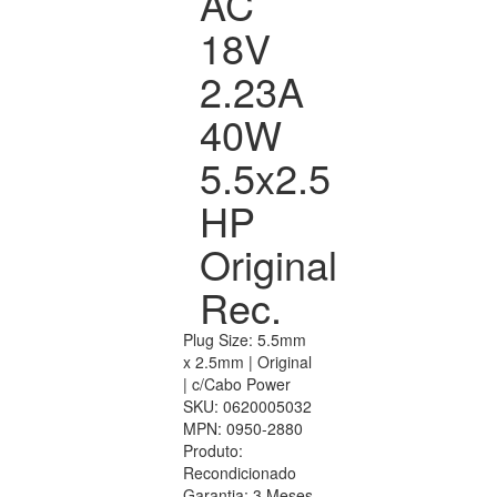
AC
18V
2.23A
40W
5.5x2.5
HP
Original
Rec.
Plug Size: 5.5mm
x 2.5mm | Original
| c/Cabo Power
SKU:
0620005032
MPN:
0950-2880
Produto:
Recondicionado
Garantia:
3 Meses