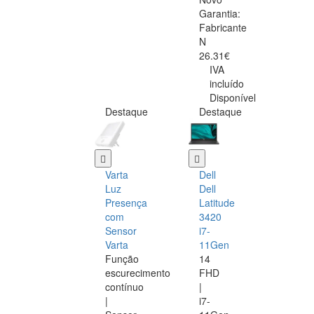
Garantia:
Fabricante
N
26.31€
IVA
incluído
Disponível
Destaque
Destaque
Varta
Dell
Luz
Dell
Presença
Latitude
com
3420
Sensor
i7-
Varta
11Gen
Função
14
escurecimento
FHD
contínuo
|
|
i7-