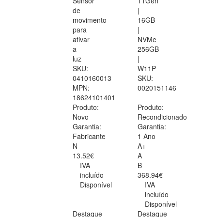
Sensor
11Gen
de
|
movimento
16GB
para
|
ativar
NVMe
a
256GB
luz
|
SKU:
W11P
0410160013
SKU:
MPN:
0020151146
18624101401
Produto:
Produto:
Novo
Recondicionado
Garantia:
Garantia:
Fabricante
1 Ano
N
A+
13.52€
A
IVA
B
incluído
368.94€
Disponível
IVA
incluído
Disponível
Destaque
Destaque