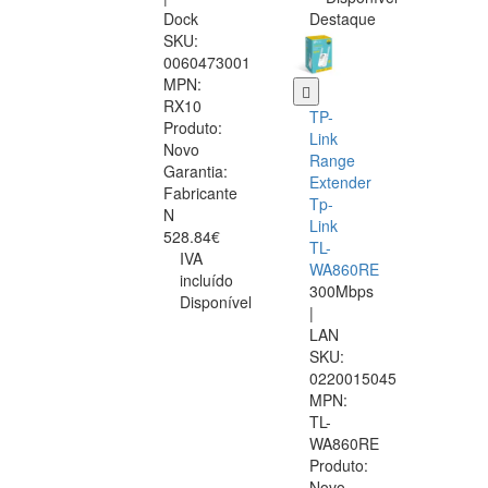
Dock
Destaque
SKU:
0060473001
MPN:
RX10
TP-
Produto:
Link
Novo
Range
Garantia:
Extender
Fabricante
Tp-
N
Link
528.84€
TL-
IVA
WA860RE
incluído
300Mbps
Disponível
|
LAN
SKU:
0220015045
MPN:
TL-
WA860RE
Produto:
Novo