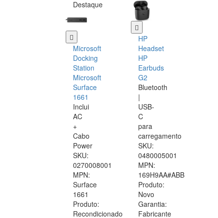
Destaque
HP
Microsoft
Headset
Docking
HP
Station
Earbuds
Microsoft
G2
Surface
Bluetooth
1661
|
Inclui
USB-
AC
C
+
para
Cabo
carregamento
Power
SKU:
SKU:
0480005001
0270008001
MPN:
MPN:
169H9AA#ABB
Surface
Produto:
1661
Novo
Produto:
Garantia:
Recondicionado
Fabricante