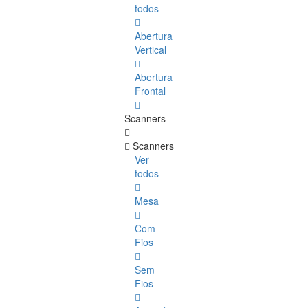
todos
Abertura
Vertical
Abertura
Frontal
Scanners
Scanners
Ver
todos
Mesa
Com
Fios
Sem
Fios