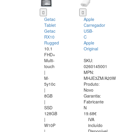
Getac
Apple
Tablet
Carregador
Getac
USB-
RX10
C
Rugged
Apple
10.1
Original
FHD+
Multi-
SKU:
touch
0260145001
|
MPN:
M-
MHJE3ZM/A20W
5y10c
Produto:
|
Novo
8GB
Garantia:
|
Fabricante
SSD
N
128GB
19.68€
|
IVA
W10P
incluído
|
Disponível