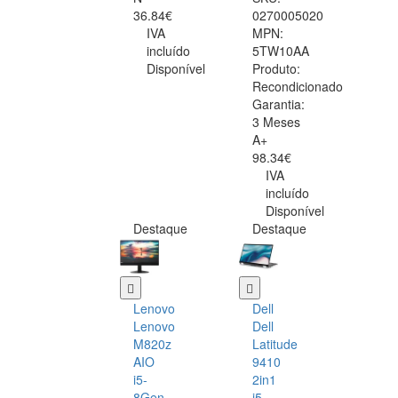
36.84€
0270005020
IVA
MPN:
incluído
5TW10AA
Disponível
Produto:
Recondicionado
Garantia:
3 Meses
A+
98.34€
IVA
incluído
Disponível
Destaque
Destaque
Lenovo
Dell
Lenovo
Dell
M820z
Latitude
AIO
9410
i5-
2in1
8Gen
i5-