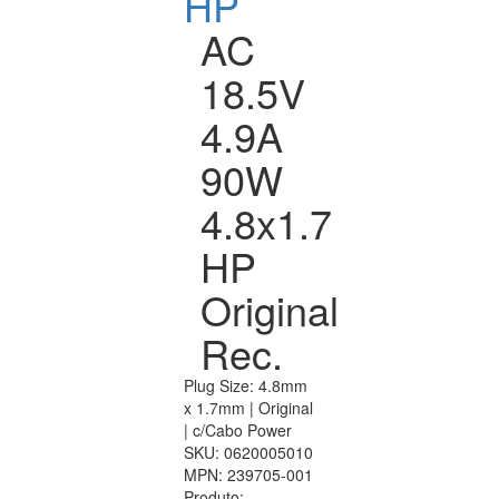
HP
AC
18.5V
4.9A
90W
4.8x1.7
HP
Original
Rec.
Plug Size: 4.8mm
x 1.7mm | Original
| c/Cabo Power
SKU:
0620005010
MPN:
239705-001
Produto: