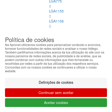
LGA775
LGA1155
LGA1156
Mobile
Política de cookies
LGA2011
Na Apronet utilizamos cookies para personalizar conteúdo e anúncios,
fornecer funcionalidades de redes sociais e analisar o nosso tráfego.
LGA1150
Também partilhamos informações acerca da tua utilização do site com os
nossos parceiros de redes sociais, de publicidade e de análise, que as
podem combinar com outras informações que lhes forneceste ou
AMD
recolhidas por estes a partir da tua utilização dos respetivos serviços.
Concordas com os nossos cookies se continuares a utilizar o nosso
LGA1151
website.
Refrigeração
Definições de cookies
Memórias
Continuar sem aceitar
Dimm
Aceitar cookies
Memórias
Dimm