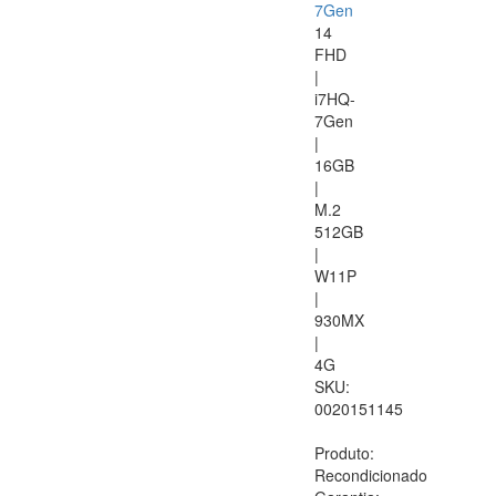
7Gen
14
FHD
|
i7HQ-
7Gen
|
16GB
|
M.2
512GB
|
W11P
|
930MX
|
4G
SKU:
0020151145
Produto:
Recondicionado