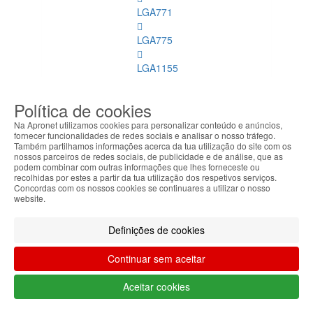
LGA771
LGA775
LGA1155
MB
Política de cookies
com
CPU
Na Apronet utilizamos cookies para personalizar conteúdo e anúncios,
fornecer funcionalidades de redes sociais e analisar o nosso tráfego.
Também partilhamos informações acerca da tua utilização do site com os
CPUs e
nossos parceiros de redes sociais, de publicidade e de análise, que as
Refrigeração
podem combinar com outras informações que lhes forneceste ou
recolhidas por estes a partir da tua utilização dos respetivos serviços.
Concordas com os nossos cookies se continuares a utilizar o nosso
CPUs e
website.
Refrigeração
Ver
Definições de cookies
todos
Continuar sem aceitar
LGA775
Aceitar cookies
LGA1155