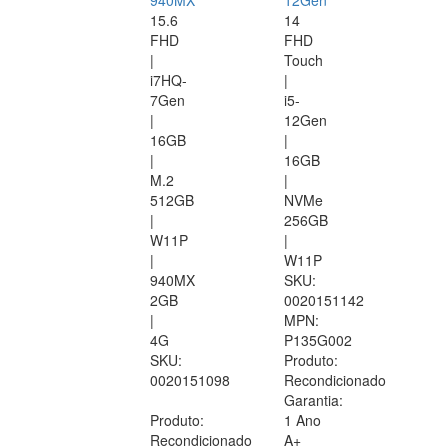
940MX
12Gen
15.6
14
FHD
FHD
|
Touch
i7HQ-
|
7Gen
i5-
|
12Gen
16GB
|
|
16GB
M.2
|
512GB
NVMe
|
256GB
W11P
|
|
W11P
940MX
SKU:
2GB
0020151142
|
MPN:
4G
P135G002
SKU:
Produto:
0020151098
Recondicionado
Garantia:
Produto:
1 Ano
Recondicionado
A+