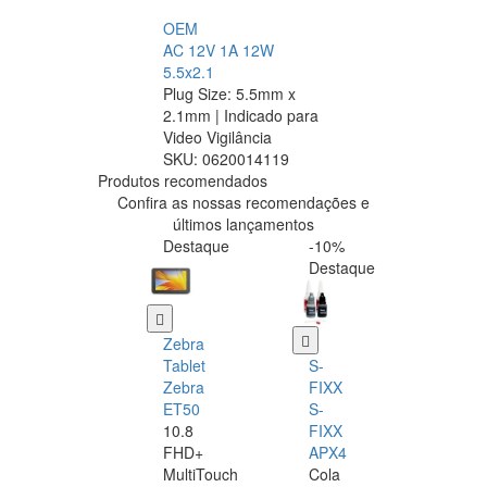
OEM
AC 12V 1A 12W
5.5x2.1
Plug Size: 5.5mm x
2.1mm | Indicado para
Video Vigilância
SKU:
0620014119
Produtos recomendados
Confira as nossas recomendações e
últimos lançamentos
Destaque
-10%
Destaque
Zebra
Tablet
S-
Zebra
FIXX
ET50
S-
10.8
FIXX
FHD+
APX4
MultiTouch
Cola