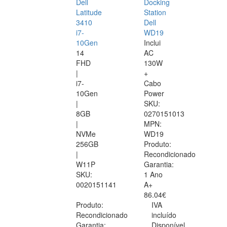
Dell
Docking
Latitude
Station
3410
Dell
i7-
WD19
10Gen
Inclui
14
AC
FHD
130W
|
+
i7-
Cabo
10Gen
Power
|
SKU:
8GB
0270151013
|
MPN:
NVMe
WD19
256GB
Produto:
|
Recondicionado
W11P
Garantia:
SKU:
1 Ano
0020151141
A+
86.04€
Produto:
IVA
Recondicionado
incluído
Garantia:
Disponível