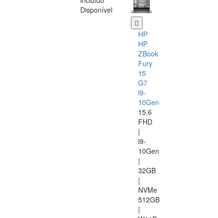
incluído
Disponível
HP
HP
ZBook
Fury
15
G7
i9-
10Gen
15.6
FHD
|
i9-
10Gen
|
32GB
|
NVMe
512GB
|