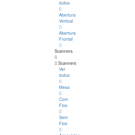
todos
Abertura
Vertical
Abertura
Frontal
Scanners
Scanners
Ver
todos
Mesa
Com
Fios
Sem
Fios