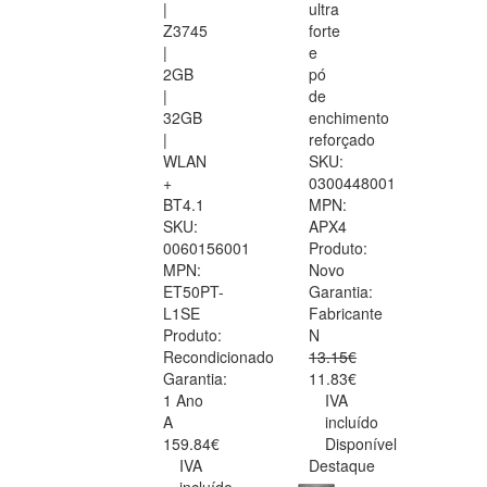
|
ultra
Z3745
forte
|
e
2GB
pó
|
de
32GB
enchimento
|
reforçado
WLAN
SKU:
+
0300448001
BT4.1
MPN:
SKU:
APX4
0060156001
Produto:
MPN:
Novo
ET50PT-
Garantia:
L1SE
Fabricante
Produto:
N
Recondicionado
13.15€
Garantia:
11.83€
1 Ano
IVA
A
incluído
159.84€
Disponível
IVA
Destaque