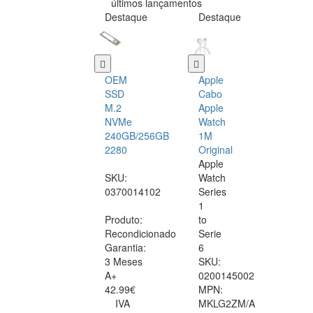
últimos lançamentos
Destaque
Destaque
OEM
Apple
SSD
Cabo
M.2
Apple
NVMe
Watch
240GB/256GB
1M
2280
Original
Apple
SKU:
Watch
0370014102
Series
1
Produto:
to
Recondicionado
Serie
Garantia:
6
3 Meses
SKU:
A+
0200145002
42.99€
MPN:
IVA
MKLG2ZM/A