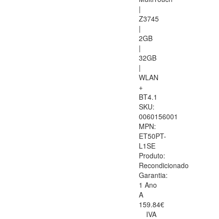
|
Z3745
|
2GB
|
32GB
|
WLAN
+
BT4.1
SKU:
0060156001
MPN:
ET50PT-
L1SE
Produto:
Recondicionado
Garantia:
1 Ano
A
159.84€
IVA