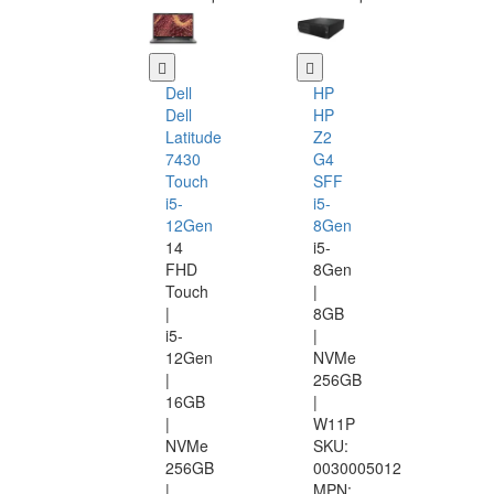
Dell
HP
Dell
HP
Latitude
Z2
7430
G4
Touch
SFF
i5-
i5-
12Gen
8Gen
14
i5-
FHD
8Gen
Touch
|
|
8GB
i5-
|
12Gen
NVMe
|
256GB
16GB
|
|
W11P
NVMe
SKU:
256GB
0030005012
|
MPN: