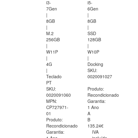
i3-
i5-
7Gen
6Gen
|
|
8GB
8GB
|
|
M.2
SSD
256GB
128GB
|
|
W11P
W10P
|
|
4G
Docking
|
SKU:
Teclado
0020091027
PT
SKU:
Produto:
0020091060
Recondicionado
MPN:
Garantia:
CP727971-
1 Ano
01
A
Produto:
B
Recondicionado
135.24€
Garantia:
IVA