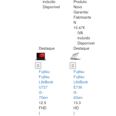
incluído
Produto:
Disponível
Novo
Garantia:
Fabricante
N
10.47€
IVA
incluído
Disponível
Destaque
Destaque
Fujitsu
Fujitsu
Fujitsu
Fujitsu
LifeBook
LifeBook
U727
E736
i3-
i5-
7Gen
6Gen
12.5
13.3
FHD
HD
|
|