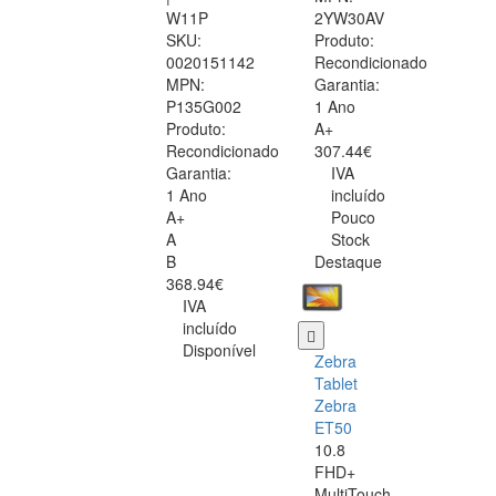
W11P
2YW30AV
SKU:
Produto:
0020151142
Recondicionado
MPN:
Garantia:
P135G002
1 Ano
Produto:
A+
Recondicionado
307.44€
Garantia:
IVA
1 Ano
incluído
A+
Pouco
A
Stock
B
Destaque
368.94€
IVA
incluído
Disponível
Zebra
Tablet
Zebra
ET50
10.8
FHD+
MultiTouch