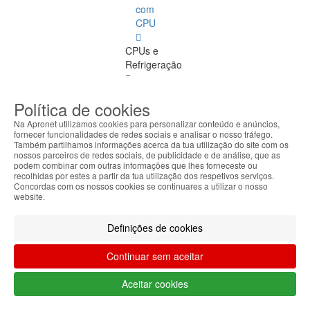
com
CPU
CPUs e
Refrigeração
CPUs e
Política de cookies
Refrigeração
Ver
Na Apronet utilizamos cookies para personalizar conteúdo e anúncios,
todos
fornecer funcionalidades de redes sociais e analisar o nosso tráfego.
Também partilhamos informações acerca da tua utilização do site com os
nossos parceiros de redes sociais, de publicidade e de análise, que as
LGA775
podem combinar com outras informações que lhes forneceste ou
recolhidas por estes a partir da tua utilização dos respetivos serviços.
Concordas com os nossos cookies se continuares a utilizar o nosso
LGA1155
website.
LGA1156
Definições de cookies
Mobile
Continuar sem aceitar
LGA2011
Aceitar cookies
LGA1150