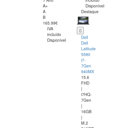
1 Ano
incluído
A+
Disponível
A
Destaque
B
165.99€
IVA
incluído
Dell
Disponível
Dell
Latitude
5580
i7-
7Gen
940MX
15.6
FHD
|
i7HQ-
7Gen
|
16GB
|
M.2