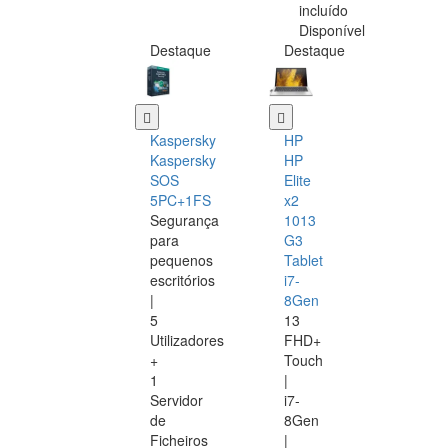
incluído
Disponível
Destaque
Destaque
Kaspersky
HP
Kaspersky
HP
SOS
Elite
5PC+1FS
x2
Segurança
1013
para
G3
pequenos
Tablet
escritórios
i7-
|
8Gen
5
13
Utilizadores
FHD+
+
Touch
1
|
Servidor
i7-
de
8Gen
Ficheiros
|