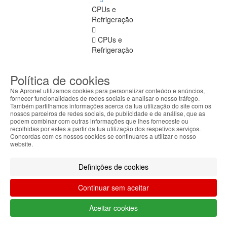
CPUs e
Refrigeração
CPUs e
Refrigeração
Ver
todos
Política de cookies
LGA775
Na Apronet utilizamos cookies para personalizar conteúdo e anúncios,
fornecer funcionalidades de redes sociais e analisar o nosso tráfego.
Também partilhamos informações acerca da tua utilização do site com os
LGA1155
nossos parceiros de redes sociais, de publicidade e de análise, que as
podem combinar com outras informações que lhes forneceste ou
recolhidas por estes a partir da tua utilização dos respetivos serviços.
LGA1156
Concordas com os nossos cookies se continuares a utilizar o nosso
website.
Mobile
Definições de cookies
LGA2011
Continuar sem aceitar
LGA1150
Aceitar cookies
AMD