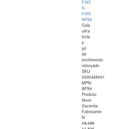
FIXX
S-
FIXX
APX4
Cola
ultra
forte
e
pó
de
enchimento
reforçado
SKU:
0300448001
MPN:
APX4
Produto:
Novo
Garantia:
Fabricante
N
13.15€
11.83€