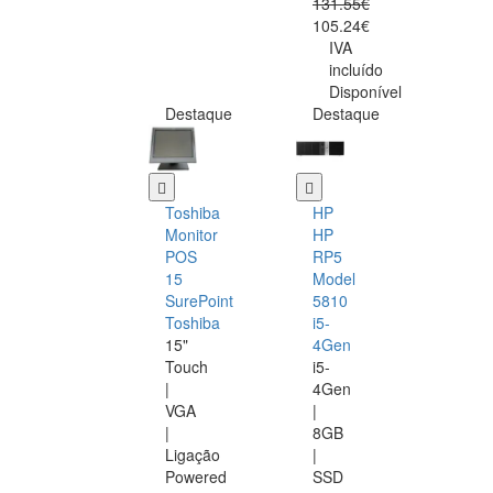
131.55€
105.24€
IVA
incluído
Disponível
Destaque
Destaque
Toshiba
HP
Monitor
HP
POS
RP5
15
Model
SurePoint
5810
Toshiba
i5-
15"
4Gen
Touch
i5-
|
4Gen
VGA
|
|
8GB
Ligação
|
Powered
SSD