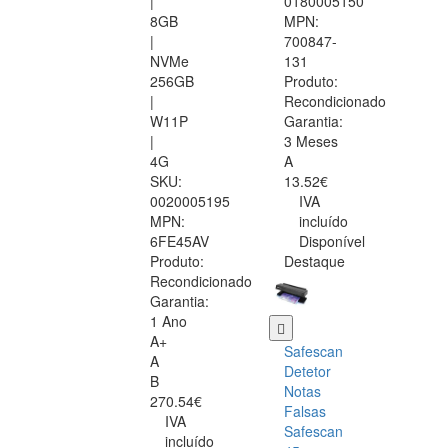
|
0180005150
8GB
MPN:
|
700847-
NVMe
131
256GB
Produto:
|
Recondicionado
W11P
Garantia:
|
3 Meses
4G
A
SKU:
13.52€
0020005195
IVA
MPN:
incluído
6FE45AV
Disponível
Produto:
Destaque
Recondicionado
Garantia:
1 Ano
A+
Safescan
A
Detetor
B
Notas
270.54€
Falsas
IVA
Safescan
incluído