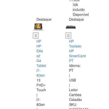
IVA
incluído
Disponível
Destaque
Destaque
HP
HP
HP
Teclado
Elite
HP
x2
SmartCard
G4
PT
Tablet
Idioma:
i7-
PT
8Gen
|
13
USB
FHD+
|
Touch
Leitor
|
Cartões
i7-
Cidadão
8Gen
SKU: