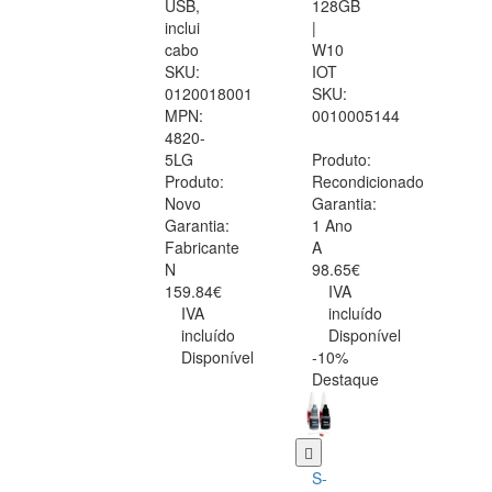
USB,
128GB
inclui
|
cabo
W10
SKU:
IOT
0120018001
SKU:
MPN:
0010005144
4820-
5LG
Produto:
Produto:
Recondicionado
Novo
Garantia:
Garantia:
1 Ano
Fabricante
A
N
98.65€
159.84€
IVA
IVA
incluído
incluído
Disponível
Disponível
-10%
Destaque
S-