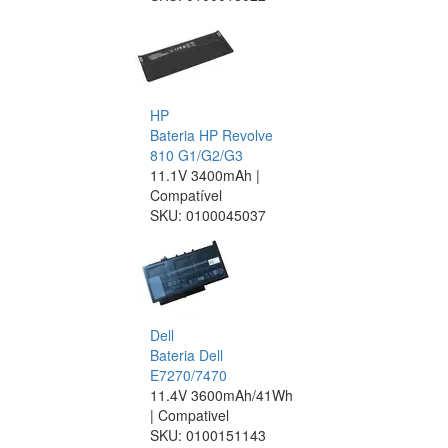
HP
Bateria HP Revolve
810 G1/G2/G3
11.1V 3400mAh |
Compatível
SKU:
0100045037
Dell
Bateria Dell
E7270/7470
11.4V 3600mAh/41Wh
| Compativel
SKU:
0100151143