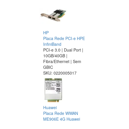
HP
Placa Rede PCI-e HPE
InfiniBand
PCI-e 3.0 | Dual Port |
10GB/40GB |
Fibra/Ethernet | Sem
GBIC
SKU:
0220005017
Huawei
Placa Rede WWAN
ME906E 4G Huawei