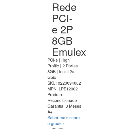
Rede
PCI-
e 2P
8GB
Emulex
PCI-e | High
Profile | 2 Portas
8GB | Inclui 2x
Gbic
SKU:
0220094002
MPN:
LPE12002
Produto:
Recondicionado
Garantia:
3 Meses
A+
Saber mais sobre
o grade ›