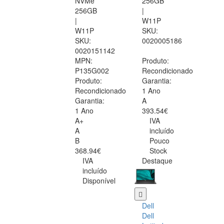
NVMe
256GB
256GB
|
|
W11P
W11P
SKU:
SKU:
0020005186
0020151142
MPN:
Produto:
P135G002
Recondicionado
Produto:
Garantia:
Recondicionado
1 Ano
Garantia:
A
1 Ano
393.54€
A+
IVA
A
incluído
B
Pouco
368.94€
Stock
IVA
Destaque
incluído
Disponível
Dell
Dell