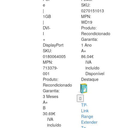
e
SKU:
|
0270151013
1GB
MPN:
|
WD19
DVI-
Produto:
I
Recondicionado
+
Garantia:
DisplayPort
1 Ano
SKU:
A+
0180064005
86.04€
MPN:
IVA
713379-
incluído
001
Disponível
Produto:
Destaque
Recondicionado
Garantia:
3 Meses
A+
TP-
B
Link
30.69€
Range
IVA
Extender
incluído
Tp-