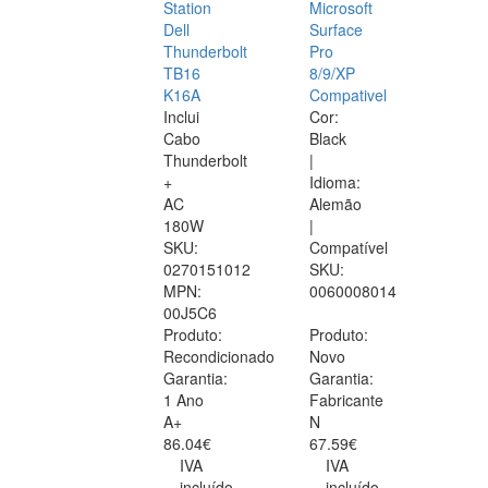
Station
Microsoft
Dell
Surface
Thunderbolt
Pro
TB16
8/9/XP
K16A
Compativel
Inclui
Cor:
Cabo
Black
Thunderbolt
|
+
Idioma:
AC
Alemão
180W
|
SKU:
Compatível
0270151012
SKU:
MPN:
0060008014
00J5C6
Produto:
Produto:
Recondicionado
Novo
Garantia:
Garantia:
1 Ano
Fabricante
A+
N
86.04€
67.59€
IVA
IVA
incluído
incluído