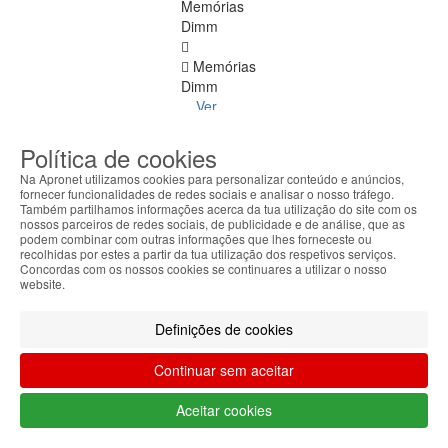
Memórias
Dimm
Memórias
Dimm
Ver
todos
Política de cookies
DDR
Na Apronet utilizamos cookies para personalizar conteúdo e anúncios,
4
fornecer funcionalidades de redes sociais e analisar o nosso tráfego.
ECC
Também partilhamos informações acerca da tua utilização do site com os
nossos parceiros de redes sociais, de publicidade e de análise, que as
podem combinar com outras informações que lhes forneceste ou
DDR
recolhidas por estes a partir da tua utilização dos respetivos serviços.
1
Concordas com os nossos cookies se continuares a utilizar o nosso
website.
DDR
2
Definições de cookies
DDR
Continuar sem aceitar
3
Aceitar cookies
DDR
4