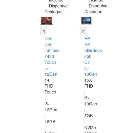
Disponível
Disponível
Destaque
Destaque
Dell
HP
Dell
HP
Latitude
EliteBook
7430
850
Touch
G7
i5-
i5-
12Gen
10Gen
14
15.6
FHD
FHD
Touch
|
|
i5-
i5-
10Gen
12Gen
|
|
8GB
16GB
|
|
NVMe