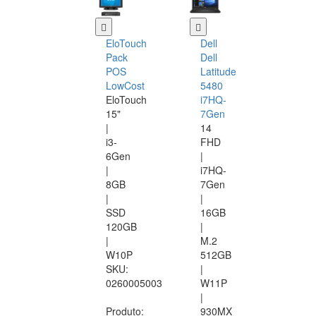
EloTouch
Dell
Pack
Dell
POS
Latitude
LowCost
5480
EloTouch
i7HQ-
15"
7Gen
|
14
i3-
FHD
6Gen
|
|
i7HQ-
8GB
7Gen
|
|
SSD
16GB
120GB
|
|
M.2
W10P
512GB
SKU:
|
0260005003
W11P
|
Produto:
930MX