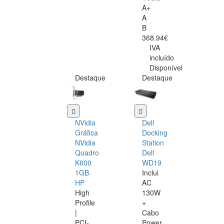
A+
A
B
368.94€
IVA
incluído
Disponível
Destaque
Destaque
NVidia
Dell
Gráfica
Docking
NVidia
Station
Quadro
Dell
K600
WD19
1GB
Inclui
HP
AC
High
130W
Profile
+
|
Cabo
PCI-
Power