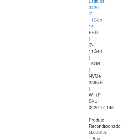
Latitude
3420
i7-
11Gen
14
FHD
|
i7-
11Gen
|
16GB
|
NVMe
256GB
|
W11P
SKU:
0020151146
Produto:
Recondicionado
Garantia:
1 Ano