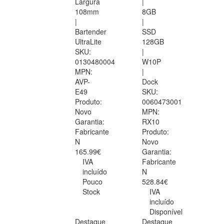
Largura
|
108mm
8GB
|
|
Bartender
SSD
UltraLite
128GB
SKU:
|
0130480004
W10P
MPN:
|
AVP-
Dock
E49
SKU:
Produto:
0060473001
Novo
MPN:
Garantia:
RX10
Fabricante
Produto:
N
Novo
165.99€
Garantia:
IVA
Fabricante
incluído
N
Pouco
528.84€
Stock
IVA
incluído
Disponível
Destaque
Destaque