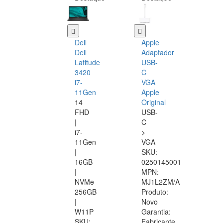
Dell
Apple
Dell
Adaptador
Latitude
USB-
3420
C
i7-
VGA
11Gen
Apple
14
Original
FHD
USB-
|
C
i7-
>
11Gen
VGA
|
SKU:
16GB
0250145001
|
MPN:
NVMe
MJ1L2ZM/A
256GB
Produto:
|
Novo
W11P
Garantia:
SKU:
Fabricante