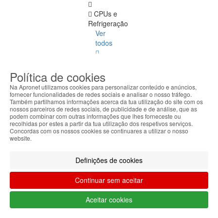
CPUs e
Refrigeração
Ver
todos
LGA775
Política de cookies
LGA1155
Na Apronet utilizamos cookies para personalizar conteúdo e anúncios,
fornecer funcionalidades de redes sociais e analisar o nosso tráfego.
LGA1156
Também partilhamos informações acerca da tua utilização do site com os
nossos parceiros de redes sociais, de publicidade e de análise, que as
podem combinar com outras informações que lhes forneceste ou
Mobile
recolhidas por estes a partir da tua utilização dos respetivos serviços.
Concordas com os nossos cookies se continuares a utilizar o nosso
website.
LGA2011
LGA1150
Definições de cookies
AMD
Continuar sem aceitar
LGA1151
Aceitar cookies