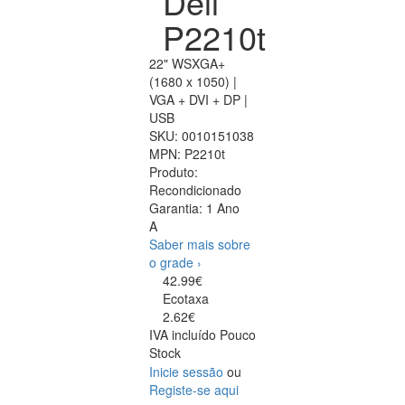
Dell
P2210t
22" WSXGA+
(1680 x 1050) |
VGA + DVI + DP |
USB
SKU:
0010151038
MPN:
P2210t
Produto:
Recondicionado
Garantia:
1 Ano
A
Saber mais sobre
o grade ›
42.99€
Ecotaxa
2.62€
IVA incluído
Pouco
Stock
Inicie sessão
ou
Registe-se aqui