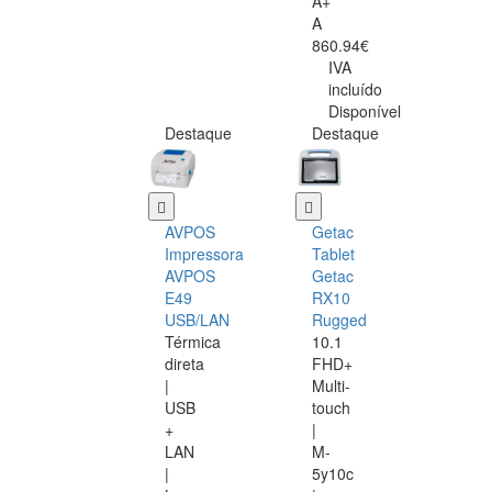
A+
A
860.94€
IVA
incluído
Disponível
Destaque
Destaque
AVPOS
Getac
Impressora
Tablet
AVPOS
Getac
E49
RX10
USB/LAN
Rugged
Térmica
10.1
direta
FHD+
|
Multi-
USB
touch
+
|
LAN
M-
|
5y10c