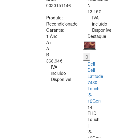
0020151146
N
13.15€
Produto:
IVA
Recondicionado
incluído
Garantia:
Disponível
1 Ano
Destaque
A+
A
B
368.94€
Dell
IVA
Dell
incluído
Latitude
Disponível
7430
Touch
i5-
12Gen
14
FHD
Touch
|
i5-
12Gen