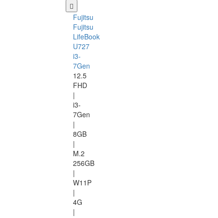
Fujitsu
Fujitsu
LifeBook
U727
i3-
7Gen
12.5
FHD
|
i3-
7Gen
|
8GB
|
M.2
256GB
|
W11P
|
4G
|