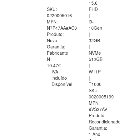
15.6
SKU:
FHD
0220005016
|
MPN:
i9-
N7P47AA#AC3
10Gen
Produto:
|
Novo
32GB
Garantia:
|
Fabricante
NVMe
N
512GB
10.47€
|
IVA
W11P
incluído
|
Disponível
T1000
SKU:
0020005199
MPN:
9VS27AV
Produto:
Recondicionado
Garantia:
1 Ano