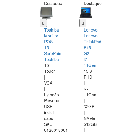
Destaque
Destaque
Toshiba
Lenovo
Monitor
Lenovo
POS
ThinkPad
15
P15
SurePoint
G2
Toshiba
i7-
15"
11Gen
Touch
15.6
|
FHD
VGA
|
|
i7-
Ligação
11Gen
Powered
|
USB,
32GB
inclui
|
cabo
NVMe
SKU:
512GB
0120018001
|