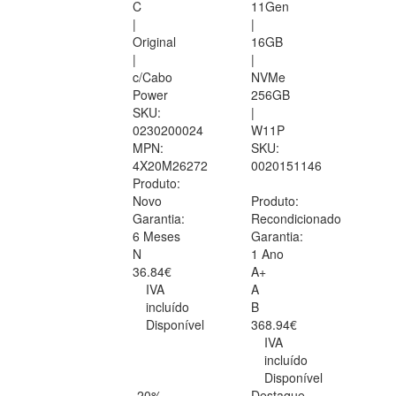
C
11Gen
|
|
Original
16GB
|
|
c/Cabo
NVMe
Power
256GB
SKU:
|
0230200024
W11P
MPN:
SKU:
4X20M26272
0020151146
Produto:
Novo
Produto:
Garantia:
Recondicionado
6 Meses
Garantia:
N
1 Ano
36.84€
A+
IVA
A
incluído
B
Disponível
368.94€
IVA
incluído
Disponível
-20%
Destaque