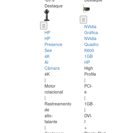
Destaque
NVidia
HP
Gráfica
HP
NVidia
Presence
Quadro
See
K600
4K
1GB
AI
HP
Câmara
High
4K
Profile
|
|
Motor
PCI-
rotacional
e
|
|
Rastreamento
1GB
de
|
alto-
DVI-
falante
I
|
+