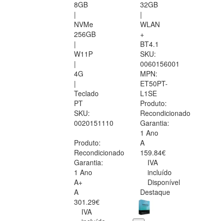
8GB
32GB
|
|
NVMe
WLAN
256GB
+
|
BT4.1
W11P
SKU:
|
0060156001
4G
MPN:
|
ET50PT-
Teclado
L1SE
PT
Produto:
SKU:
Recondicionado
0020151110
Garantia:
1 Ano
Produto:
A
Recondicionado
159.84€
Garantia:
IVA
1 Ano
incluído
A+
Disponível
A
Destaque
301.29€
IVA