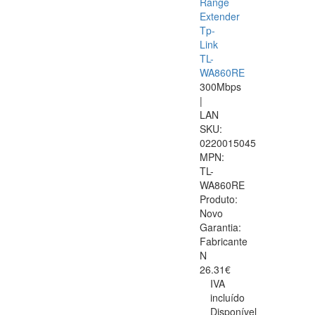
Range
Extender
Tp-
Link
TL-
WA860RE
300Mbps
|
LAN
SKU:
0220015045
MPN:
TL-
WA860RE
Produto:
Novo
Garantia:
Fabricante
N
26.31€
IVA
incluído
Disponível