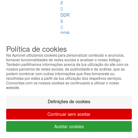
2
DDR
3
DDR
4
Política de cookies
DDR
Na Apronet utilizamos cookies para personalizar conteúdo e anúncios,
2
fornecer funcionalidades de redes sociais e analisar o nosso tráfego.
ECC
Também partilhamos informações acerca da tua utilização do site com os
nossos parceiros de redes sociais, de publicidade e de análise, que as
podem combinar com outras informações que lhes forneceste ou
DDR
recolhidas por estes a partir da tua utilização dos respetivos serviços.
3
Concordas com os nossos cookies se continuares a utilizar o nosso
website.
ECC
Memórias
Definições de cookies
SoDimm
Continuar sem aceitar
Memórias
SoDimm
Aceitar cookies
Ver