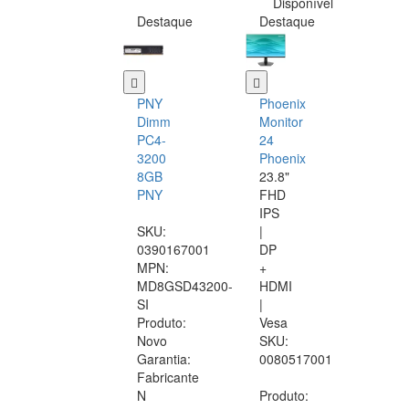
Disponível
Destaque
Destaque
PNY
Phoenix
Dimm
Monitor
PC4-
24
3200
Phoenix
8GB
23.8"
PNY
FHD
IPS
SKU:
|
0390167001
DP
MPN:
+
MD8GSD43200-
HDMI
SI
|
Produto:
Vesa
Novo
SKU:
Garantia:
0080517001
Fabricante
N
Produto: