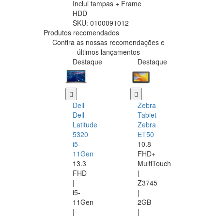
Inclui tampas + Frame
HDD
SKU:
0100091012
Produtos recomendados
Confira as nossas recomendações e
últimos lançamentos
Destaque
Destaque
Dell
Zebra
Dell
Tablet
Latitude
Zebra
5320
ET50
i5-
10.8
11Gen
FHD+
13.3
MultiTouch
FHD
|
|
Z3745
i5-
|
11Gen
2GB
|
|