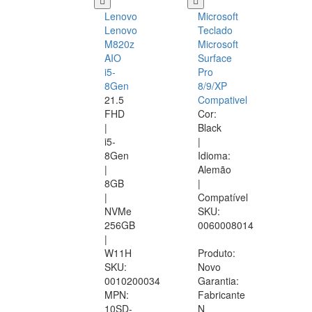
Lenovo
Microsoft
Lenovo
Teclado
M820z
Microsoft
AIO
Surface
i5-
Pro
8Gen
8/9/XP
21.5
Compativel
FHD
Cor:
|
Black
i5-
|
8Gen
Idioma:
|
Alemão
8GB
|
|
Compatível
NVMe
SKU:
256GB
0060008014
|
W11H
Produto:
SKU:
Novo
0010200034
Garantia:
MPN:
Fabricante
10SD-
N