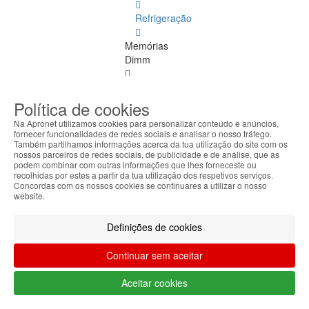
Refrigeração
Memórias
Dimm
Memórias
Dimm
Política de cookies
Ver
Na Apronet utilizamos cookies para personalizar conteúdo e anúncios,
todos
fornecer funcionalidades de redes sociais e analisar o nosso tráfego.
Também partilhamos informações acerca da tua utilização do site com os
nossos parceiros de redes sociais, de publicidade e de análise, que as
DDR
podem combinar com outras informações que lhes forneceste ou
4
recolhidas por estes a partir da tua utilização dos respetivos serviços.
ECC
Concordas com os nossos cookies se continuares a utilizar o nosso
website.
DDR
1
Definições de cookies
DDR
Continuar sem aceitar
2
Aceitar cookies
DDR
3