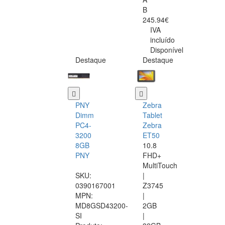
B
245.94€
IVA
incluído
Disponível
Destaque
Destaque
PNY
Zebra
Dimm
Tablet
PC4-
Zebra
3200
ET50
8GB
10.8
PNY
FHD+
MultiTouch
SKU:
|
0390167001
Z3745
MPN:
|
MD8GSD43200-
2GB
SI
|