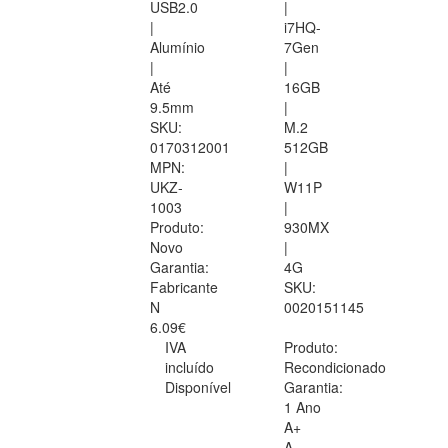
USB2.0
|
|
i7HQ-
Alumínio
7Gen
|
|
Até
16GB
9.5mm
|
SKU:
M.2
0170312001
512GB
MPN:
|
UKZ-
W11P
1003
|
Produto:
930MX
Novo
|
Garantia:
4G
Fabricante
SKU:
N
0020151145
6.09€
IVA
Produto:
incluído
Recondicionado
Disponível
Garantia:
1 Ano
A+
A