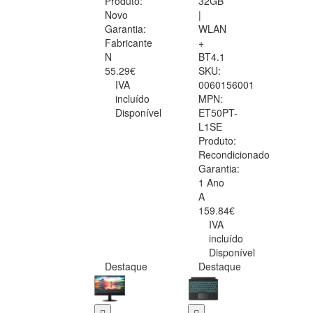
Produto:
32GB
Novo
|
Garantia:
WLAN
Fabricante
+
N
BT4.1
55.29€
SKU:
IVA
0060156001
incluído
MPN:
Disponível
ET50PT-
L1SE
Produto:
Recondicionado
Garantia:
1 Ano
A
159.84€
IVA
incluído
Disponível
Destaque
Destaque