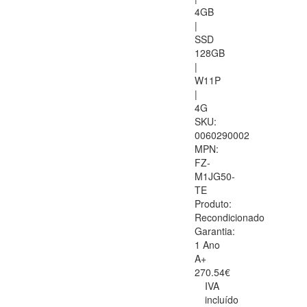
4GB
|
SSD
128GB
|
W11P
|
4G
SKU:
0060290002
MPN:
FZ-
M1JG50-
TE
Produto:
Recondicionado
Garantia:
1 Ano
A+
270.54€
IVA
incluído