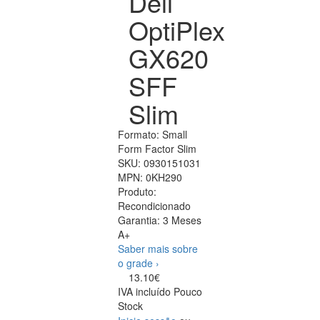
Dell
OptiPlex
GX620
SFF
Slim
Formato: Small
Form Factor Slim
SKU:
0930151031
MPN:
0KH290
Produto:
Recondicionado
Garantia:
3 Meses
A+
Saber mais sobre
o grade ›
13.10€
IVA incluído
Pouco
Stock