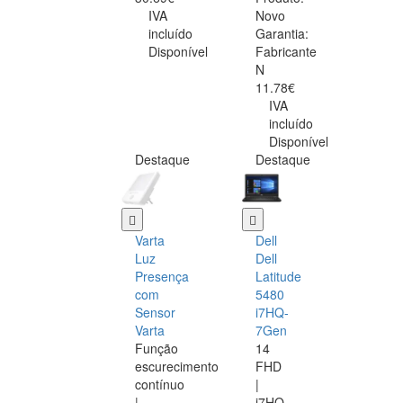
IVA
Novo
incluído
Garantia:
Disponível
Fabricante
N
11.78€
IVA
incluído
Disponível
Destaque
Destaque
Varta
Dell
Luz
Dell
Presença
Latitude
com
5480
Sensor
i7HQ-
Varta
7Gen
Função
14
escurecimento
FHD
contínuo
|
|
i7HQ-