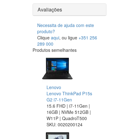
Avaliações
Necessita de ajuda com este
produto?
Clique
aqui
, ou ligue
+351 256
289 000
Produtos semelhantes
Lenovo
Lenovo ThinkPad P15s
G2 i7-11Gen
15.6 FHD | i7-11Gen |
16GB | NVMe 512GB |
W11P | QuadroT500
SKU:
0020200124