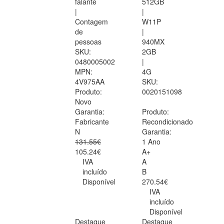
falante
512GB
|
|
Contagem
W11P
de
|
pessoas
940MX
SKU:
2GB
0480005002
|
MPN:
4G
4V975AA
SKU:
Produto:
0020151098
Novo
Garantia:
Produto:
Fabricante
Recondicionado
N
Garantia:
131.55€
1 Ano
105.24€
A+
IVA
A
incluído
B
Disponível
270.54€
IVA
incluído
Disponível
Destaque
Destaque