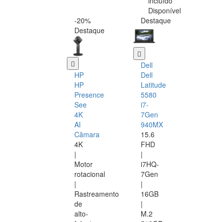
incluído
Disponível
-20%
Destaque
Destaque
Dell
HP
Dell
HP
Latitude
Presence
5580
See
i7-
4K
7Gen
AI
940MX
Câmara
15.6
4K
FHD
|
|
Motor
i7HQ-
rotacional
7Gen
|
|
Rastreamento
16GB
de
|
alto-
M.2