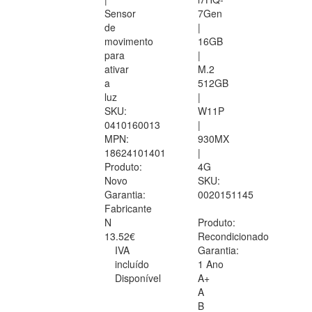
Sensor
7Gen
de
|
movimento
16GB
para
|
ativar
M.2
a
512GB
luz
|
SKU:
W11P
0410160013
|
MPN:
930MX
18624101401
|
Produto:
4G
Novo
SKU:
Garantia:
0020151145
Fabricante
N
Produto:
13.52€
Recondicionado
IVA
Garantia:
incluído
1 Ano
Disponível
A+
A
B