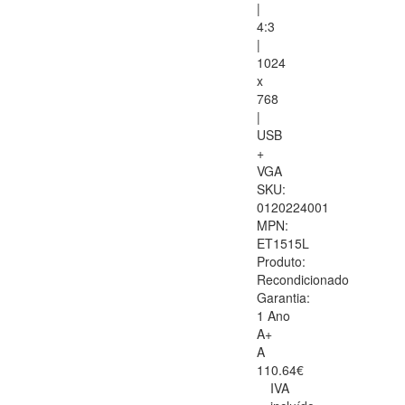
|
4:3
|
1024
x
768
|
USB
+
VGA
SKU:
0120224001
MPN:
ET1515L
Produto:
Recondicionado
Garantia:
1 Ano
A+
A
110.64€
IVA