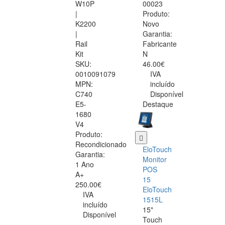
W10P
00023
|
Produto:
K2200
Novo
|
Garantia:
Rail
Fabricante
Kit
N
SKU:
46.00€
0010091079
IVA
MPN:
incluído
C740
Disponível
E5-
Destaque
1680
V4
Produto:
Recondicionado
EloTouch
Garantia:
Monitor
1 Ano
POS
A+
15
250.00€
EloTouch
IVA
1515L
incluído
15"
Disponível
Touch