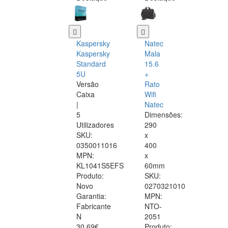
Kaspersky
Natec
Kaspersky
Mala
Standard
15.6
5U
+
Versão
Rato
Caixa
Wifi
|
Natec
5
Dimensões:
Utilizadores
290
SKU:
x
0350011016
400
MPN:
x
KL1041S5EFS
60mm
Produto:
SKU:
Novo
0270321010
Garantia:
MPN:
Fabricante
NTO-
N
2051
30.69€
Produto: