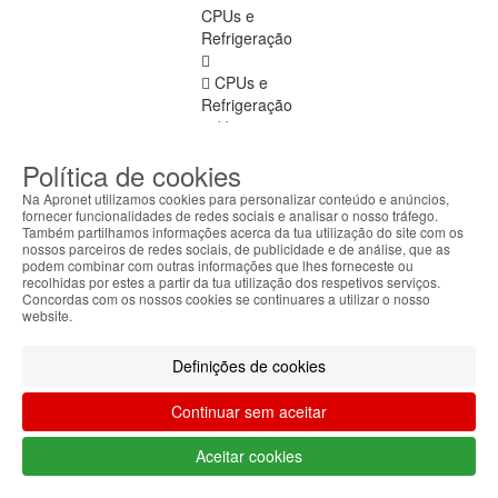
CPUs e
Refrigeração
CPUs e
Refrigeração
Ver
todos
Política de cookies
LGA775
Na Apronet utilizamos cookies para personalizar conteúdo e anúncios,
fornecer funcionalidades de redes sociais e analisar o nosso tráfego.
Também partilhamos informações acerca da tua utilização do site com os
LGA1155
nossos parceiros de redes sociais, de publicidade e de análise, que as
podem combinar com outras informações que lhes forneceste ou
LGA1156
recolhidas por estes a partir da tua utilização dos respetivos serviços.
Concordas com os nossos cookies se continuares a utilizar o nosso
website.
Mobile
Definições de cookies
LGA2011
Continuar sem aceitar
LGA1150
Aceitar cookies
AMD