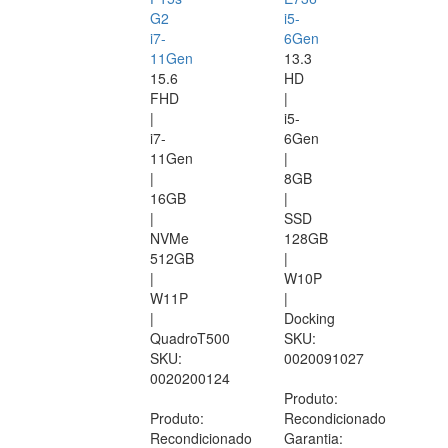
G2
i5-
i7-
6Gen
11Gen
13.3
15.6
HD
FHD
|
|
i5-
i7-
6Gen
11Gen
|
|
8GB
16GB
|
|
SSD
NVMe
128GB
512GB
|
|
W10P
W11P
|
|
Docking
QuadroT500
SKU:
SKU:
0020091027
0020200124
Produto:
Produto:
Recondicionado
Recondicionado
Garantia: