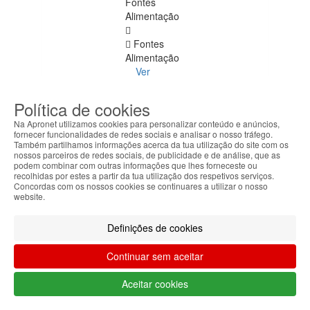
Fontes
Alimentação
Fontes
Alimentação
Ver
todos
Política de cookies
Mini-
Na Apronet utilizamos cookies para personalizar conteúdo e anúncios,
ITX
fornecer funcionalidades de redes sociais e analisar o nosso tráfego.
Também partilhamos informações acerca da tua utilização do site com os
Micro-
nossos parceiros de redes sociais, de publicidade e de análise, que as
podem combinar com outras informações que lhes forneceste ou
ATX
recolhidas por estes a partir da tua utilização dos respetivos serviços.
Concordas com os nossos cookies se continuares a utilizar o nosso
SFX
website.
Outros
Definições de cookies
Motherboards
Continuar sem aceitar
Aceitar cookies
Motherboards
Ver