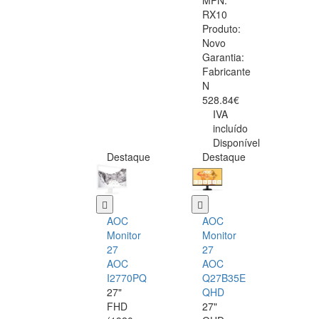
MPN:
RX10
Produto:
Novo
Garantia:
Fabricante
N
528.84€
IVA
incluído
Disponível
Destaque
Destaque
AOC
AOC
Monitor
Monitor
27
27
AOC
AOC
I2770PQ
Q27B35E
27"
QHD
FHD
27"