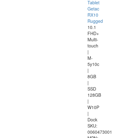
Tablet
Getac
RX10
Rugged
10.1
FHD+
Multi-
touch
|
M-
5y10c
|
8GB
|
SSD
128GB
|
W10P
|
Dock
SKU:
0060473001