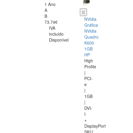
1 Ano
A
B
NVidia
73.74€
Gráfica
IVA
NVidia
incluído
Quadro
Disponível
K600
1GB
HP
High
Profile
|
PCI-
e
|
1GB
|
DVI-
I
+
DisplayPort
SKU: