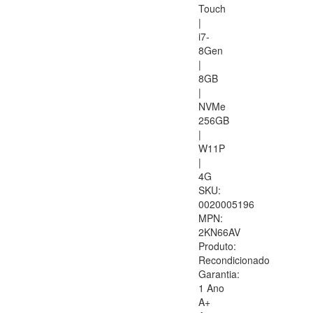
Touch
|
i7-
8Gen
|
8GB
|
NVMe
256GB
|
W11P
|
4G
SKU:
0020005196
MPN:
2KN66AV
Produto:
Recondicionado
Garantia:
1 Ano
A+