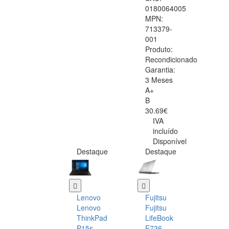
0180064005
MPN:
713379-
001
Produto:
Recondicionado
Garantia:
3 Meses
A+
B
30.69€
IVA
incluído
Disponível
Destaque
Destaque
Lenovo
Fujitsu
Lenovo
Fujitsu
ThinkPad
LifeBook
P15s
E736