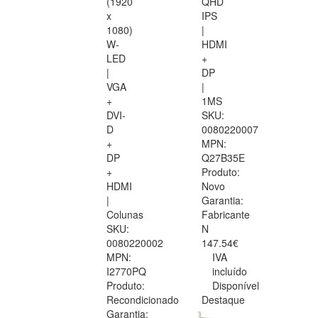
(1920
QHD
x
IPS
1080)
|
W-
HDMI
LED
+
|
DP
VGA
|
+
1MS
DVI-
SKU:
D
0080220007
+
MPN:
DP
Q27B35E
+
Produto:
HDMI
Novo
|
Garantia:
Colunas
Fabricante
SKU:
N
0080220002
147.54€
MPN:
IVA
I2770PQ
incluído
Produto:
Disponível
Recondicionado
Destaque
Garantia: