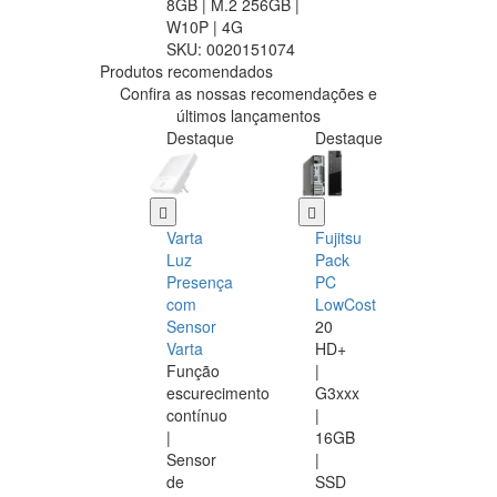
8GB | M.2 256GB |
W10P | 4G
SKU:
0020151074
Produtos recomendados
Confira as nossas recomendações e
últimos lançamentos
Destaque
Destaque
Varta
Fujitsu
Luz
Pack
Presença
PC
com
LowCost
Sensor
20
Varta
HD+
Função
|
escurecimento
G3xxx
contínuo
|
|
16GB
Sensor
|
de
SSD