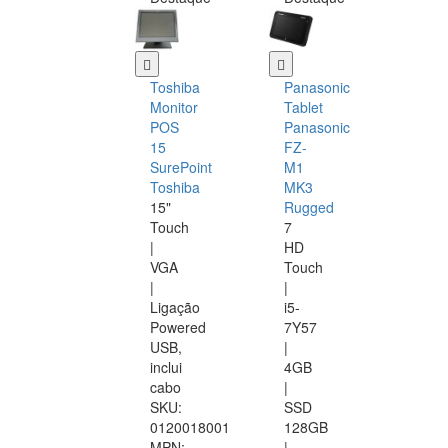
Toshiba
Panasonic
Monitor
Tablet
POS
Panasonic
15
FZ-
SurePoint
M1
Toshiba
MK3
15"
Rugged
Touch
7
|
HD
VGA
Touch
|
|
Ligação
i5-
Powered
7Y57
USB,
|
inclui
4GB
cabo
|
SKU:
SSD
0120018001
128GB
MPN:
|