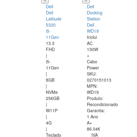
Dell
Dell
Dell
Docking
Latitude
Station
5320
Dell
i5-
WD19
11Gen
Inclui
13.3
AC
FHD
130W
|
+
i5-
Cabo
11Gen
Power
|
SKU:
8GB
0270151013
|
MPN:
NVMe
WD19
256GB
Produto:
|
Recondicionado
W11P
Garantia:
|
1 Ano
4G
A+
|
86.04€
Teclado
IVA