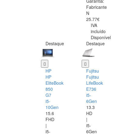
Garantia:
Fabricante
N
25.77€
IVA
incluído
Disponível
Destaque
Destaque
HP
Fujitsu
HP
Fujitsu
EliteBook
LifeBook
850
E736
G7
i5-
i5-
6Gen
10Gen
13.3
15.6
HD
FHD
|
|
i5-
i5-
6Gen