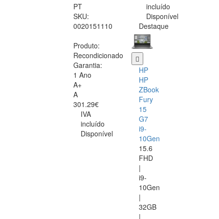
PT
incluído
SKU:
Disponível
0020151110
Destaque
Produto:
Recondicionado
Garantia:
HP
1 Ano
HP
A+
ZBook
A
Fury
301.29€
15
IVA
G7
incluído
i9-
Disponível
10Gen
15.6
FHD
|
i9-
10Gen
|
32GB
|