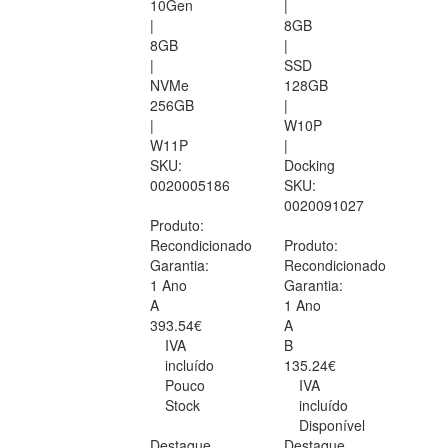
10Gen
|
|
8GB
8GB
|
|
SSD
NVMe
128GB
256GB
|
|
W10P
W11P
|
SKU:
Docking
0020005186
SKU:
0020091027
Produto:
Recondicionado
Produto:
Garantia:
Recondicionado
1 Ano
Garantia:
A
1 Ano
393.54€
A
IVA
B
incluído
135.24€
Pouco
IVA
Stock
incluído
Disponível
Destaque
Destaque