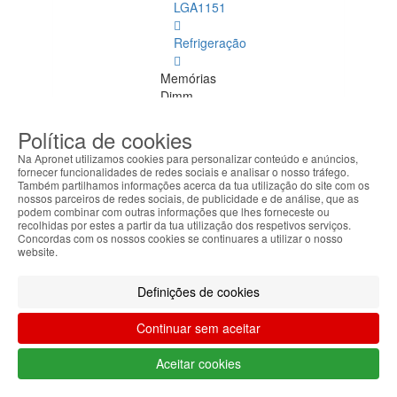
LGA1151
Refrigeração
Memórias
Dimm
Memórias
Política de cookies
Dimm
Na Apronet utilizamos cookies para personalizar conteúdo e anúncios,
Ver
fornecer funcionalidades de redes sociais e analisar o nosso tráfego.
todos
Também partilhamos informações acerca da tua utilização do site com os
nossos parceiros de redes sociais, de publicidade e de análise, que as
podem combinar com outras informações que lhes forneceste ou
DDR
recolhidas por estes a partir da tua utilização dos respetivos serviços.
4
Concordas com os nossos cookies se continuares a utilizar o nosso
website.
ECC
DDR
Definições de cookies
1
Continuar sem aceitar
DDR
2
Aceitar cookies