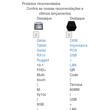
Produtos recomendados
Confira as nossas recomendações e
últimos lançamentos
Destaque
Destaque
Getac
OEM
Tablet
Impressora
Getac
POS
RX10
USB
Rugged
+
10.1
LAN
FHD+
QR
Multi-
Code
touch
|
|
Térmica
M-
80MM
5y10c
|
|
USB
8GB
+
|
LAN