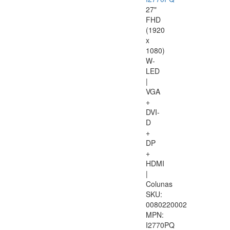
27"
FHD
(1920
x
1080)
W-
LED
|
VGA
+
DVI-
D
+
DP
+
HDMI
|
Colunas
SKU:
0080220002
MPN:
I2770PQ