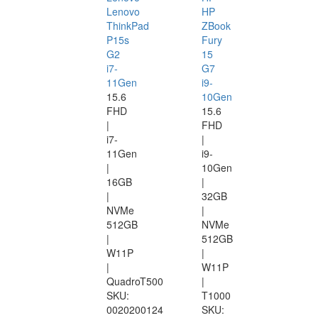
Lenovo
HP
ThinkPad
ZBook
P15s
Fury
G2
15
i7-
G7
11Gen
i9-
15.6
10Gen
FHD
15.6
|
FHD
i7-
|
11Gen
i9-
|
10Gen
16GB
|
|
32GB
NVMe
|
512GB
NVMe
|
512GB
W11P
|
|
W11P
QuadroT500
|
SKU:
T1000
0020200124
SKU: