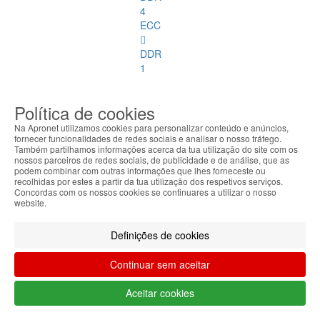
4
ECC
DDR
1
DDR
Política de cookies
2
Na Apronet utilizamos cookies para personalizar conteúdo e anúncios,
fornecer funcionalidades de redes sociais e analisar o nosso tráfego.
DDR
Também partilhamos informações acerca da tua utilização do site com os
3
nossos parceiros de redes sociais, de publicidade e de análise, que as
podem combinar com outras informações que lhes forneceste ou
recolhidas por estes a partir da tua utilização dos respetivos serviços.
DDR
Concordas com os nossos cookies se continuares a utilizar o nosso
4
website.
DDR
Definições de cookies
2
ECC
Continuar sem aceitar
DDR
Aceitar cookies
3
ECC