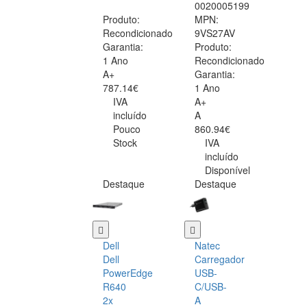
0020005199
Produto:
MPN:
Recondicionado
9VS27AV
Garantia:
Produto:
1 Ano
Recondicionado
A+
Garantia:
787.14€
1 Ano
IVA
A+
incluído
A
Pouco
860.94€
Stock
IVA
incluído
Disponível
Destaque
Destaque
Dell
Natec
Dell
Carregador
PowerEdge
USB-
R640
C/USB-
2x
A