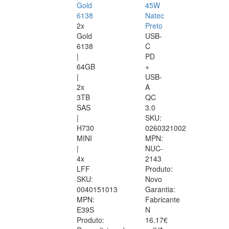
Gold
45W
6138
Natec
2x
Preto
Gold
USB-
6138
C
|
PD
64GB
+
|
USB-
2x
A
3TB
QC
SAS
3.0
|
SKU:
H730
0260321002
MINI
MPN:
|
NUC-
4x
2143
LFF
Produto:
SKU:
Novo
0040151013
Garantia:
MPN:
Fabricante
E39S
N
Produto:
16.17€