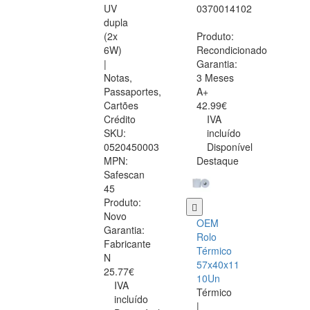
UV
0370014102
dupla
(2x
Produto:
6W)
Recondicionado
|
Garantia:
Notas,
3 Meses
Passaportes,
A+
Cartões
42.99€
Crédito
IVA
SKU:
incluído
0520450003
Disponível
MPN:
Destaque
Safescan
45
Produto:
Novo
OEM
Garantia:
Rolo
Fabricante
Térmico
N
57x40x11
25.77€
10Un
IVA
Térmico
incluído
|