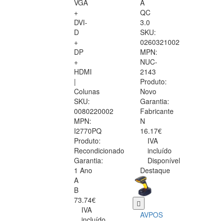
VGA
A
+
QC
DVI-
3.0
D
SKU:
+
0260321002
DP
MPN:
+
NUC-
HDMI
2143
|
Produto:
Colunas
Novo
SKU:
Garantia:
0080220002
Fabricante
MPN:
N
I2770PQ
16.17€
Produto:
IVA
Recondicionado
incluído
Garantia:
Disponível
1 Ano
Destaque
A
B
73.74€
IVA
AVPOS
incluído