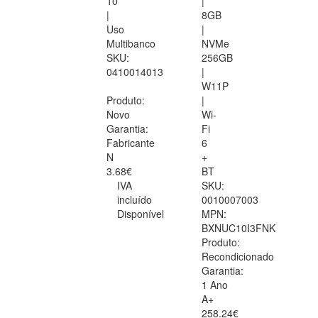
10
|
|
8GB
Uso
|
Multibanco
NVMe
SKU:
256GB
0410014013
|
W11P
Produto:
|
Novo
Wi-
Garantia:
Fi
Fabricante
6
N
+
3.68€
BT
IVA
SKU:
incluído
0010007003
Disponível
MPN:
BXNUC10I3FNK
Produto:
Recondicionado
Garantia:
1 Ano
A+
258.24€