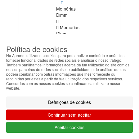
Memórias
Dimm
Memórias
Dimm
Ver
todos
Política de cookies
Na Apronet utilizamos cookies para personalizar conteúdo e anúncios,
DDR
fornecer funcionalidades de redes sociais e analisar o nosso tráfego.
4
Também partilhamos informações acerca da tua utilização do site com os
nossos parceiros de redes sociais, de publicidade e de análise, que as
ECC
podem combinar com outras informações que lhes forneceste ou
recolhidas por estes a partir da tua utilização dos respetivos serviços.
DDR
Concordas com os nossos cookies se continuares a utilizar o nosso
website.
1
DDR
Definições de cookies
2
Continuar sem aceitar
DDR
3
Aceitar cookies