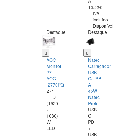
A
13.52€
IVA
incluído
Disponível
Destaque
Destaque
AOC
Natec
Monitor
Carregador
27
USB-
AOC
C/USB-
I2770PQ
A
27"
45W
FHD
Natec
(1920
Preto
x
USB-
1080)
C
W-
PD
LED
+
|
USB-