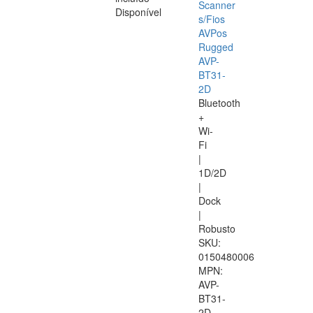
Scanner
Disponível
s/Fios
AVPos
Rugged
AVP-
BT31-
2D
Bluetooth
+
Wi-
Fi
|
1D/2D
|
Dock
|
Robusto
SKU:
0150480006
MPN:
AVP-
BT31-
2D