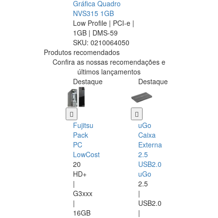
Gráfica Quadro
NVS315 1GB
Low Profile | PCI-e |
1GB | DMS-59
SKU:
0210064050
Produtos recomendados
Confira as nossas recomendações e
últimos lançamentos
Destaque
Destaque
Fujitsu
uGo
Pack
Caixa
PC
Externa
LowCost
2.5
20
USB2.0
HD+
uGo
|
2.5
G3xxx
|
|
USB2.0
16GB
|