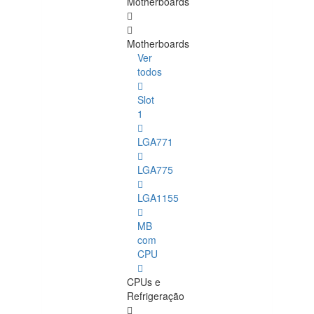
Motherboards
Motherboards
Ver
todos
Slot
1
LGA771
LGA775
LGA1155
MB
com
CPU
CPUs e
Refrigeração