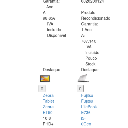
Garantia:
0020200124
1 Ano
A
Produto:
98.65€
Recondicionado
IVA
Garantia:
incluído
1 Ano
Disponível
A+
787.14€
IVA
incluído
Pouco
Stock
Destaque
Destaque
Zebra
Fujitsu
Tablet
Fujitsu
Zebra
LifeBook
ET50
E736
10.8
i5-
FHD+
6Gen