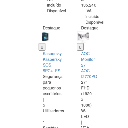
incluído
135.24€
Disponível
IVA
incluído
Disponível
Destaque
Destaque
Kaspersky
AOC
Kaspersky
Monitor
SOS
27
5PC+1FS
AOC
Segurança
I2770PQ
para
27"
pequenos
FHD
escritórios
(1920
|
x
5
1080)
Utilizadores
W-
+
LED
1
|
Servidor
VGA