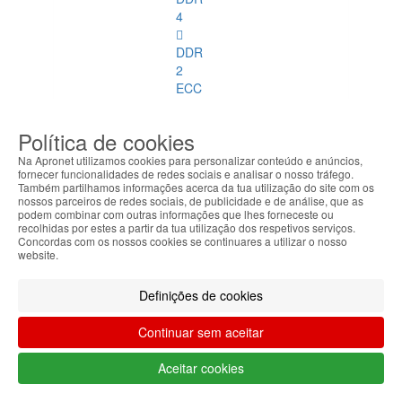
4
DDR
2
ECC
DDR
Política de cookies
3
ECC
Na Apronet utilizamos cookies para personalizar conteúdo e anúncios,
fornecer funcionalidades de redes sociais e analisar o nosso tráfego.
Também partilhamos informações acerca da tua utilização do site com os
Memórias
nossos parceiros de redes sociais, de publicidade e de análise, que as
SoDimm
podem combinar com outras informações que lhes forneceste ou
recolhidas por estes a partir da tua utilização dos respetivos serviços.
Concordas com os nossos cookies se continuares a utilizar o nosso
Memórias
website.
SoDimm
Ver
Definições de cookies
todos
Continuar sem aceitar
DDR1
Aceitar cookies
DDR2