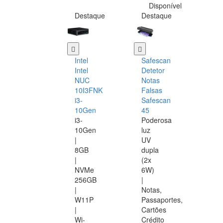
Disponível
Destaque
Destaque
Intel
Safescan
Intel
Detetor
NUC
Notas
10I3FNK
Falsas
i3-
Safescan
10Gen
45
i3-
Poderosa
10Gen
luz
|
UV
8GB
dupla
|
(2x
NVMe
6W)
256GB
|
|
Notas,
W11P
Passaportes,
|
Cartões
Wi-
Crédito