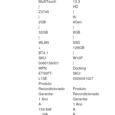
MultiTouch
13.3
|
HD
Z3745
|
|
i5-
2GB
6Gen
|
|
32GB
8GB
|
|
WLAN
SSD
+
128GB
BT4.1
|
SKU:
W10P
0060156001
|
MPN:
Docking
ET50PT-
SKU:
L1SE
0020091027
Produto:
Recondicionado
Produto:
Garantia:
Recondicionado
1 Ano
Garantia:
A
1 Ano
159.84€
A
IVA
B