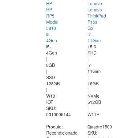
HP
Lenovo
HP
Lenovo
RP5
ThinkPad
Model
P15s
5810
G2
i5-
i7-
4Gen
11Gen
i5-
15.6
4Gen
FHD
|
|
8GB
i7-
|
11Gen
SSD
|
128GB
16GB
|
|
W10
NVMe
IOT
512GB
SKU:
|
0010005144
W11P
|
Produto:
QuadroT500
Recondicionado
SKU: