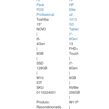
Pack
HP
POS
Elite
Profissional
x2
Toshiba
1013
15"
G3
NOVO
Tablet
|
i7-
i5-
8Gen
4Gen
13
|
FHD+
8GB
Touch
|
|
SSD
i7-
128GB
8Gen
|
|
W10
8GB
IOT
|
SKU:
NVMe
0110224001
256GB
|
Produto:
W11P
Recondicionado
|