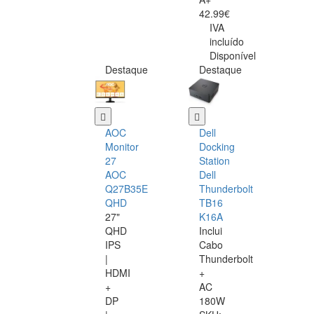
42.99€
IVA
incluído
Disponível
Destaque
Destaque
AOC
Dell
Monitor
Docking
27
Station
AOC
Dell
Q27B35E
Thunderbolt
QHD
TB16
27"
K16A
QHD
Inclui
IPS
Cabo
|
Thunderbolt
HDMI
+
+
AC
DP
180W