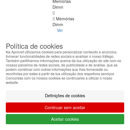
Memórias
Dimm
Memórias
Dimm
Ver
todos
Política de cookies
DDR
Na Apronet utilizamos cookies para personalizar conteúdo e anúncios,
4
fornecer funcionalidades de redes sociais e analisar o nosso tráfego.
ECC
Também partilhamos informações acerca da tua utilização do site com os
nossos parceiros de redes sociais, de publicidade e de análise, que as
podem combinar com outras informações que lhes forneceste ou
DDR
recolhidas por estes a partir da tua utilização dos respetivos serviços.
1
Concordas com os nossos cookies se continuares a utilizar o nosso
website.
DDR
2
Definições de cookies
DDR
Continuar sem aceitar
3
Aceitar cookies
DDR
4