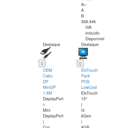
A+
A
B
368.94€
IVA
incluído
Disponível
Destaque
Destaque
OEM
EloTouch
Cabo
Pack
DP
POS
MiniDP
LowCost
1.8M
EloTouch
DisplayPort
15"
>
|
Mini
i3-
DisplayPort
6Gen
|
|
Cor:
8GB