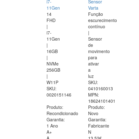
i7-
Sensor
11Gen
Varta
14
Função
FHD
escurecimento
|
contínuo
i7-
|
11Gen
Sensor
|
de
16GB
movimento
|
para
NVMe
ativar
256GB
a
|
luz
W11P
SKU:
SKU:
0410160013
0020151146
MPN:
18624101401
Produto:
Produto:
Recondicionado
Novo
Garantia:
Garantia:
1 Ano
Fabricante
A+
N
A
13.52€