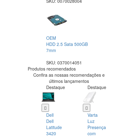
SKU:
0070028004
OEM
HDD 2.5 Sata 500GB
7mm
SKU:
0370014051
Produtos recomendados
Confira as nossas recomendações e
últimos lançamentos
Destaque
Destaque
Dell
Varta
Dell
Luz
Latitude
Presença
3420
com