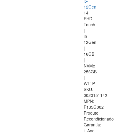
i5-
12Gen
14
FHD
Touch
|
i5-
12Gen
|
16GB
|
NVMe
256GB
|
W11P
SKU:
0020151142
MPN:
P135G002
Produto:
Recondicionado
Garantia:
1 Ano