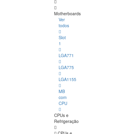
Motherboards
Ver
todos
Slot
1
LGA771
LGA775
LGA1155
MB
com
CPU
CPUs e
Refrigeração
CPUs e