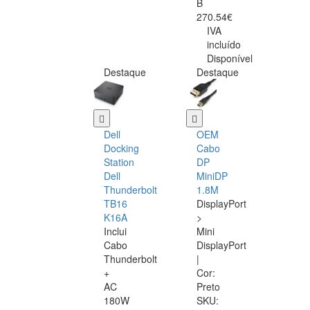
B
270.54€
IVA
incluído
Disponível
Destaque
Destaque
Dell
OEM
Docking
Cabo
Station
DP
Dell
MiniDP
Thunderbolt
1.8M
TB16
DisplayPort
K16A
>
Inclui
Mini
Cabo
DisplayPort
Thunderbolt
|
+
Cor:
AC
Preto
180W
SKU: