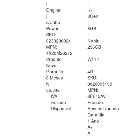
|
|
Original
i7-
|
8Gen
c/Cabo
|
Power
8GB
SKU:
|
0230200024
NVMe
MPN:
256GB
4X20M26272
|
Produto:
W11P
Novo
|
Garantia:
4G
6 Meses
SKU:
N
0020005195
36.84€
MPN:
IVA
6FE45AV
incluído
Produto:
Disponível
Recondicionado
Garantia:
1 Ano
A+
A