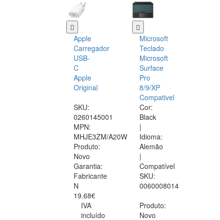
Apple
Microsoft
Carregador
Teclado
USB-
Microsoft
C
Surface
Apple
Pro
Original
8/9/XP
Compativel
SKU:
Cor:
0260145001
Black
MPN:
|
MHJE3ZM/A20W
Idioma:
Produto:
Alemão
Novo
|
Garantia:
Compatível
Fabricante
SKU:
N
0060008014
19.68€
IVA
Produto:
incluído
Novo