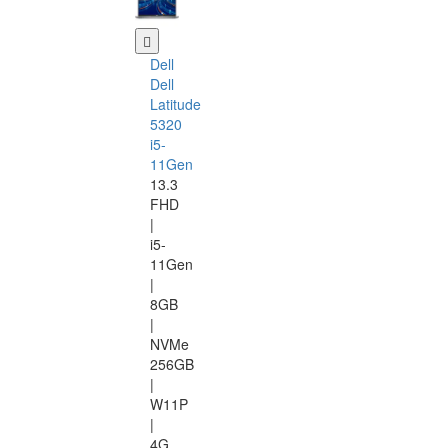
Dell
Dell
Latitude
5320
i5-
11Gen
13.3
FHD
|
i5-
11Gen
|
8GB
|
NVMe
256GB
|
W11P
|
4G