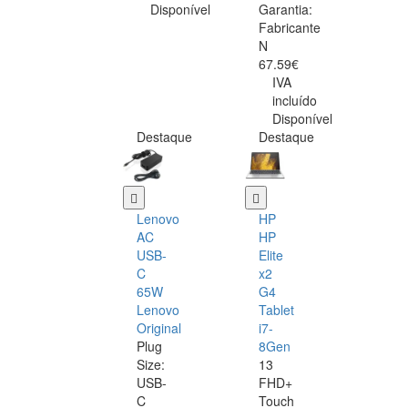
Disponível
Garantia:
Fabricante
N
67.59€
IVA
incluído
Disponível
Destaque
Destaque
Lenovo
HP
AC
HP
USB-
Elite
C
x2
65W
G4
Lenovo
Tablet
Original
i7-
Plug
8Gen
Size:
13
USB-
FHD+
C
Touch