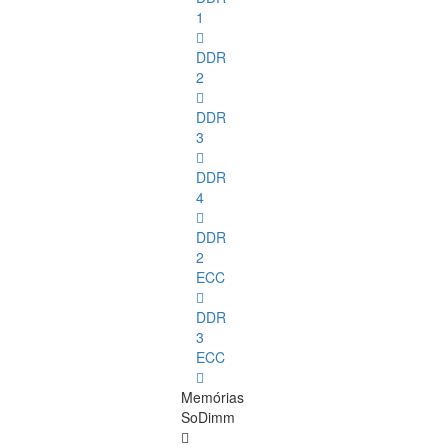
1
DDR
2
DDR
3
DDR
4
DDR
2
ECC
DDR
3
ECC
Memórias
SoDimm