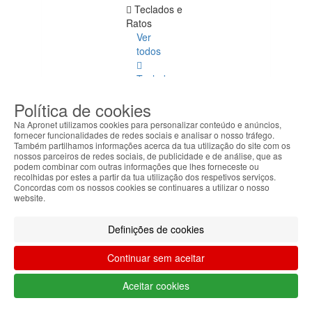
Teclados e
Ratos
Ver
todos
Teclado
+
Política de cookies
Rato
Na Apronet utilizamos cookies para personalizar conteúdo e anúncios,
Teclados
fornecer funcionalidades de redes sociais e analisar o nosso tráfego.
Também partilhamos informações acerca da tua utilização do site com os
com
nossos parceiros de redes sociais, de publicidade e de análise, que as
Fios
podem combinar com outras informações que lhes forneceste ou
recolhidas por estes a partir da tua utilização dos respetivos serviços.
Concordas com os nossos cookies se continuares a utilizar o nosso
Teclados
website.
sem
Fios
Definições de cookies
Ratos
Continuar sem aceitar
com
Fios
Aceitar cookies
Ratos